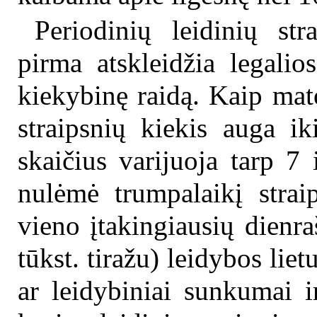
Periodinių leidinių str
pirma atskleidžia legalio
kiekybinę raidą. Kaip mat
straipsnių kiekis auga ik
skaičius varijuoja tarp 7
nulėmė trumpalaikį strai
vieno įtakingiausių dienr
tūkst. tiražu) leidybos li
ar leidybiniai sunkumai i