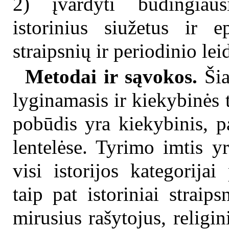
2) įvardyti būdingiaus
istorinius siužetus ir ep
straipsnių ir periodinio lei
Metodai ir sąvokos.
Šia
lyginamasis ir kiekybinės 
pobūdis yra kiekybinis, pa
lentelėse. Tyrimo imtis y
visi istorijos kategorijai 
taip pat istoriniai straip
mirusius rašytojus, religi