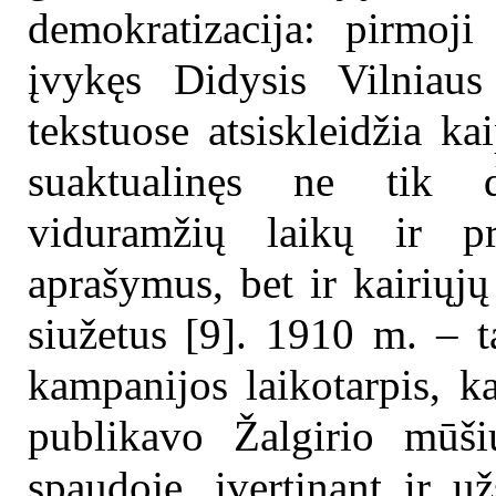
demokratizacija: pirmoji
įvykęs Didysis Vilniau
tekstuose atsiskleidžia kai
suaktualinęs ne tik d
viduramžių laikų ir pri
aprašymus, bet ir kairiųjų
siužetus [9]. 1910 m. – ta
kampanijos laikotarpis, ka
publikavo Žalgirio mūšiu
spaudoje, įvertinant ir už