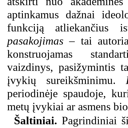
atskirti nuo akademinės 
aptinkamus dažnai ideol
funkciją atliekančius i
pasakojimas
– tai autoria
konstruojamas standart
vaizdinys, pasižymintis 
įvykių sureikšminimu.
periodinėje spaudoje, kur
metų įvykiai ar asmens biog
Šaltiniai.
Pagrindiniai ši