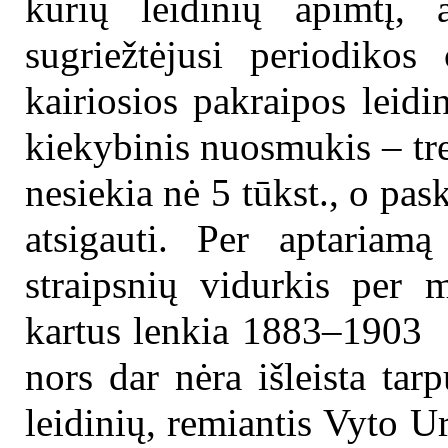
kurių leidinių apimtį, a
sugriežtėjusi periodikos
kairiosios pakraipos leid
kiekybinis nuosmukis – tre
nesiekia nė 5 tūkst., o pas
atsigauti. Per aptariam
straipsnių vidurkis per m
kartus lenkia 1883–1903 m
nors dar nėra išleista tar
leidinių, remiantis Vyto 