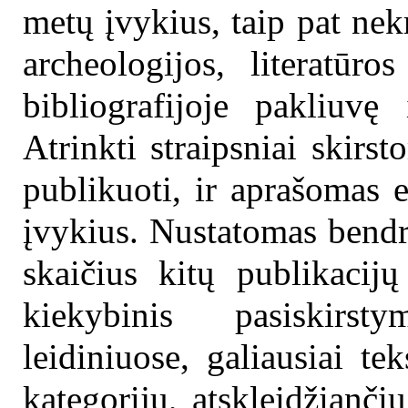
metų įvykius, taip pat nekr
archeologijos, literatūros
bibliografijoje pakliuvę 
Atrinkti straipsniai skirst
publikuoti, ir aprašomas 
įvykius. Nustatomas bendra
skaičius kitų publikacijų
kiekybinis pasiskirst
leidiniuose, galiausiai te
kategorijų, atskleidžianči