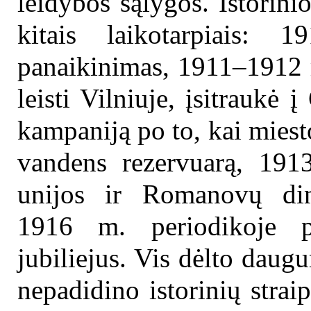
leidybos sąlygos. Istorin
kitais laikotarpiais:
panaikinimas, 1911–1912 m
leisti Vilniuje, įsitraukė
kampaniją po to, kai miesto
vandens rezervuarą, 1913
unijos ir Romanovų dina
1916 m. periodikoje p
jubiliejus. Vis dėlto daug
nepadidino istorinių straip