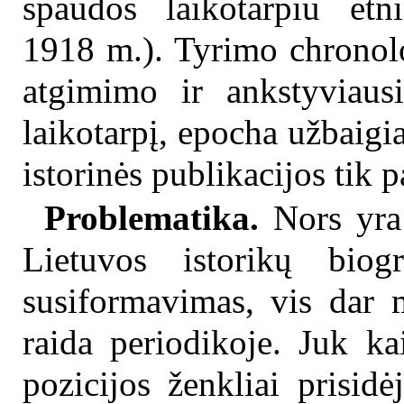
spaudos laikotarpiu etni
1918 m.). Tyrimo chronolo
atgimimo ir ankstyviausi
laikotarpį, epocha užbaigi
istorinės publikacijos tik
Problematika.
Nors yra
Lietuvos istorikų biogr
susiformavimas, vis dar m
raida periodikoje. Juk ka
pozicijos ženkliai prisidė