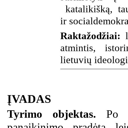
katalikišką, ta
ir socialdemokra
Raktažodžiai:
l
atmintis, isto
lietuvių ideolog
ĮVADAS
Tyrimo objektas.
Po 1
panaikinimo pradėta lei