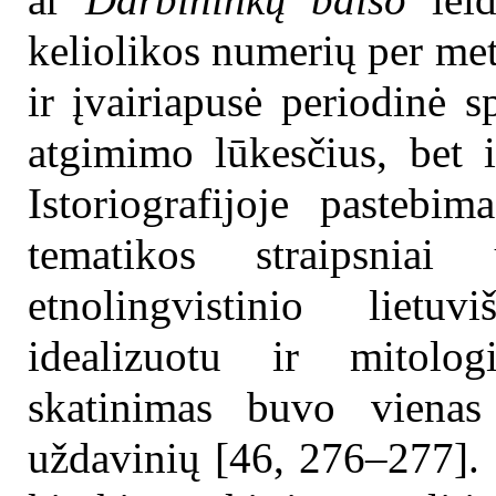
keliolikos numerių per met
ir įvairiapusė periodinė s
atgimimo lūkesčius, bet i
Istoriografijoje pasteb
tematikos straipsnia
etnolingvistinio lietu
idealizuotu ir mitolog
skatinimas buvo vienas 
uždavinių [46, 276–277]. 