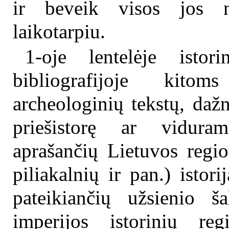
ir beveik visos jos n
laikotarpiu.
1-oje lentelėje istori
bibliografijoje kitom
archeologinių tekstų, daž
priešistorę ar viduramž
aprašančių Lietuvos regio
piliakalnių ir pan.) istori
pateikiančių užsienio š
imperijos istorinių re