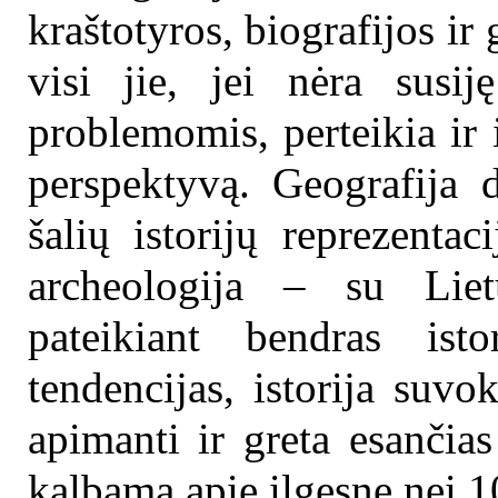
kraštotyros, biografijos ir
visi jie, jei nėra susij
problemomis, perteikia ir i
perspektyvą. Geografija d
šalių istorijų reprezentac
archeologija – su Liet
pateikiant bendras isto
tendencijas, istorija suvo
apimanti ir greta esančias
kalbama apie ilgesnę nei 1