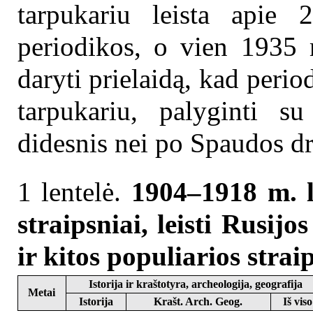
tarpukariu leista apie 
periodikos, o vien 1935 
daryti prielaidą, kad perio
tarpukariu, palyginti su
didesnis nei po Spaudos d
1 lentelė.
1904–1918 m. li
straipsniai, leisti Rusijos
ir kitos populiarios stra
Istorija ir kraštotyra, archeologija, geografija
Metai
Istorija
Krašt. Arch. Geog.
Iš viso