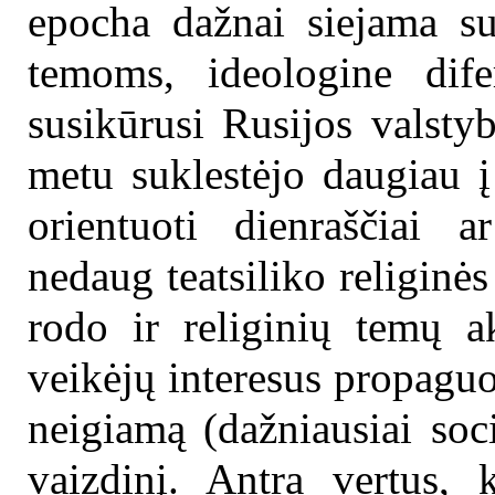
epocha dažnai siejama su
temoms, ideologine difer
susikūrusi Rusijos valsty
metu suklestėjo daugiau į
orientuoti dienraščiai a
nedaug teatsiliko religinės
rodo ir religinių temų a
veikėjų interesus propaguo
neigiamą (dažniausiai soc
vaizdinį. Antra vertus, k