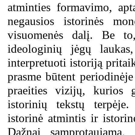
atminties formavimo, apt
negausios istorinės mono
visuomenės dalį. Be to,
ideologinių jėgų laukas,
interpretuoti istoriją prita
prasme būtent periodinėje
praeities vizijų, kurios
istorinių tekstų terpėje.
istorinė atmintis ir istori
Dažnai samprotaujama, j