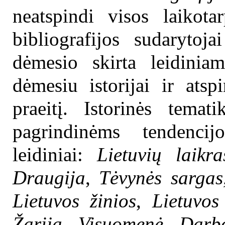
neatspindi visos laikota
bibliografijos sudarytoj
dėmesio skirta leidiniam
dėmesiu istorijai ir atsp
praeitį. Istorinės temat
pagrindinėms tendencijo
leidiniai:
Lietuvių laikraš
Draugija
,
Tėvynės sargas
Lietuvos žinios
,
Lietuvos
Žarija
,
Visuomenė
,
Darb