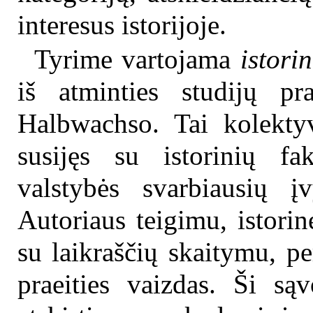
interesus istorijoje.
Tyrime vartojama
istori
iš atminties studijų pr
Halbwachso. Tai kolektyvi
susijęs su istorinių fa
valstybės svarbiausių į
Autoriaus teigimu, istorin
su laikraščių skaitymu, p
praeities vaizdas. Ši sąv