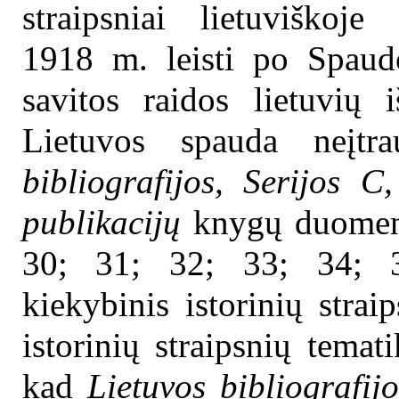
straipsniai lietuviškoj
1918 m. leisti po Spaud
savitos raidos lietuvių i
Lietuvos spauda neįtra
bibliografijos, Serijos
C,
publikacijų
knygų duomenis
30; 31; 32; 33; 34; 3
kiekybinis istorinių strai
istorinių straipsnių temat
kad
Lietuvos bibliografijo