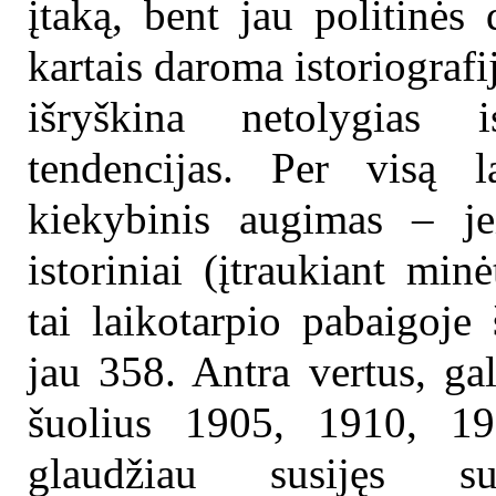
įtaką, bent jau politinės 
kartais daroma istoriografij
išryškina netolygias i
tendencijas. Per visą la
kiekybinis augimas – j
istoriniai (įtraukiant minė
tai laikotarpio pabaigoje 
jau 358. Antra vertus, gal
šuolius 1905, 1910, 19
glaudžiau susijęs s