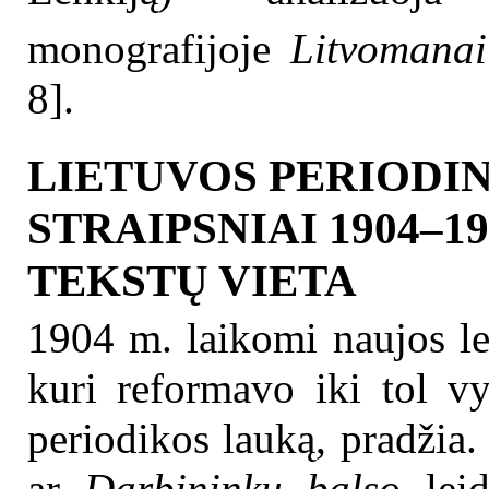
monografijoje
Litvomanai 
8].
LIETUVOS PERIODI
STRAIPSNIAI 1904–19
TEKSTŲ VIETA
1904 m. laikomi naujos leg
kuri reformavo iki tol vy
periodikos lauką, pradžia
ar
Darbininkų balso
leid