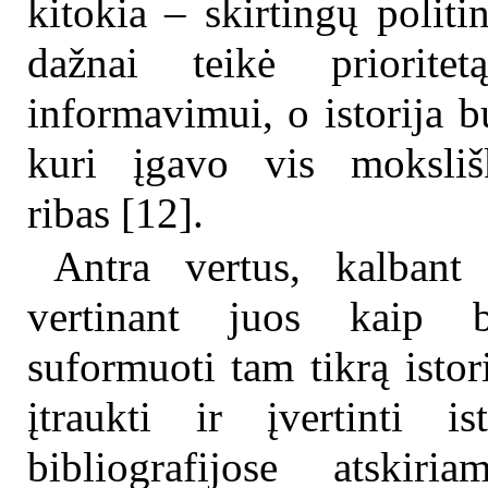
kitokia – skirtingų politi
dažnai teikė priorite
informavimui, o istorija b
kuri įgavo vis mokslišk
ribas [12].
Antra vertus, kalbant 
vertinant juos kaip b
suformuoti tam tikrą istor
įtraukti ir įvertinti is
bibliografijose atskir