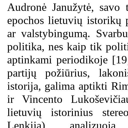
Audronė Janužytė, savo t
epochos lietuvių istorikų 
ar valstybingumą. Svarbu,
politika, nes kaip tik polit
aptinkami periodikoje [19
partijų požiūrius, lakon
istorija, galima aptikti 
ir Vincento Lukoševičia
lietuvių istorinius ster
Lenkiją) analizuoja