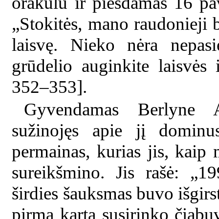
orakulu ir piešdamas 16 pav
„Stokitės, mano raudonieji b
laisvę. Nieko nėra nepasi
grūdelio auginkite laisvės
352–353].
Gyvendamas Berlyne A
sužinojęs apie jį dominu
permainas, kurias jis, kaip 
sureikšmino. Jis rašė: „1
širdies šauksmas buvo išgirs
pirmą kartą susirinko čiabu