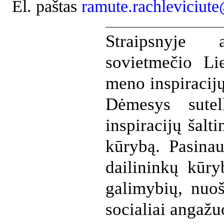
El. paštas
ramute.rachleviciute
Straipsnyje 
sovietmečio Li
meno inspiracijų 
Dėmesys sutel
inspiracijų šalt
kūrybą. Pasinau
dailininkų kūry
galimybių, nuoš
socialiai angažu