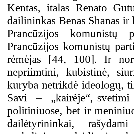
Kentas, italas Renato Gut
dailininkas Benas Shanas ir 
Prancūzijos komunistų 
Prancūzijos komunistų part
rėmėjas [44, 100]. Ir nor
nepriimtini, kubistinė, siu
kūryba netrikdė ideologų, tik
Savi – „kairėje“, svetimi –
politiniuose, bet ir meniniu
dailėtyrininkai, rašyda