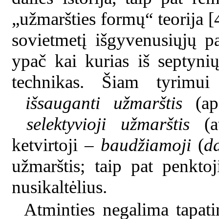
„užmaršties formų“ teorija [
sovietmetį išgyvenusiųjų pat
ypač kai kurias iš septyni
technikas. Šiam tyrimui
išsauganti užmarštis
(aps
selektyvioji užmarštis
(
ketvirtoji –
baudžiamoji
(
d
užmarštis; taip pat penkto
nusikaltėlius.
Atminties negalima tapati