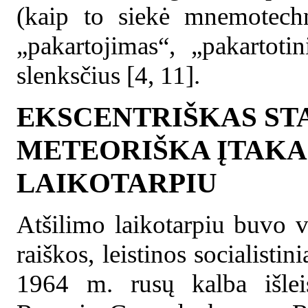
(kaip to siekė mnemotechn
„pakartojimas“, „pakartoti
slenksčius [4, 11].
EKSCENTRIŠKAS STA
METEORIŠKA ĮTAKA
LAIKOTARPIU
Atšilimo laikotarpiu buvo v
raiškos, leistinos socialisti
1964 m. rusų kalba išleis