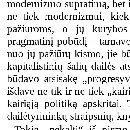
modernizmo supratimą, bet iš
ne tiek modernizmui, kiek
pažiūroms, o jų kūrybos 
pragmatinį pobūdį – tarnavo
nuo jų pažiūrų kismo, jie 
kapitalistinių šalių dailės a
būdavo atsisakę „progresyvi
išdavė ne tik ir ne tiek „kair
kairiąją politiką apskritai.
dailėtyrininkų straipsnių, k
Tokie „nekalti“ iš pirmo 