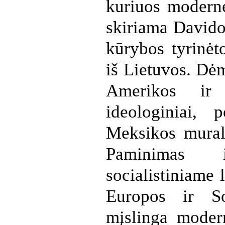
kuriuos modern
skiriama Davido
kūrybos tyrinėto
iš Lietuvos. Dė
Amerikos ir 
ideologiniai, p
Meksikos murali
Paminimas i
socialistiniame 
Europos ir So
mįslinga moder