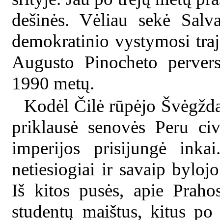
dešinės. Vėliau sekė Salv
demokratinio vystymosi traj
Augusto Pinocheto pervers
1990 metų.
Kodėl Čilė rūpėjo Švėgždai?
priklausė senovės Peru civi
imperijos prisijungė inkai
netiesiogiai ir savaip byloj
Iš kitos pusės, apie Prah
studentų maištus, kitus po