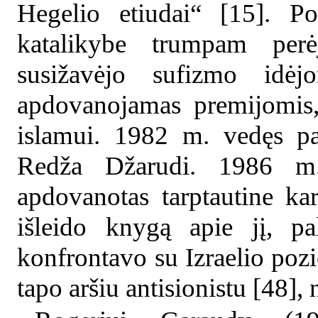
Hegelio etiudai“ [15]. P
katalikybe trumpam perė
susižavėjo sufizmo id
apdovanojamas premijomis,
islamui. 1982 m. vedęs pal
Redža Džarudi. 1986 m
apdovanotas tarptautine ka
išleido knygą apie jį, pa
konfrontavo su Izraelio pozic
tapo aršiu antisionistu [48],