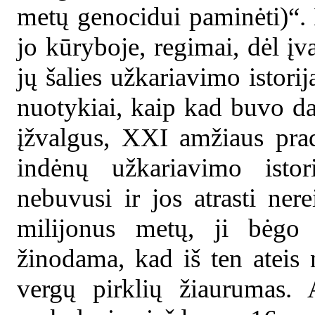
metų genocidui paminėti)“
jo kūryboje, regimai, dėl įv
jų šalies užkariavimo istorij
nuotykiai, kaip kad buvo dar
įžvalgus, XXI amžiaus prad
indėnų užkariavimo isto
nebuvusi ir jos atrasti nere
milijonus metų, ji bėgo 
žinodama, kad iš ten ateis 
vergų pirklių žiaurumas.