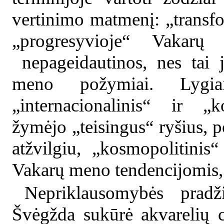
vertinimo matmenį: „transfo
„progresyvioje“ Vakarų
nepageidautinos, nes tai 
meno požymiai. Lygia
„internacionalinis“ ir „ko
žymėjo „teisingus“ ryšius, p
atžvilgiu, „kosmopolitinis
Vakarų meno tendencijomis,
Nepriklausomybės pradž
Švėgžda sukūrė akvarelių 