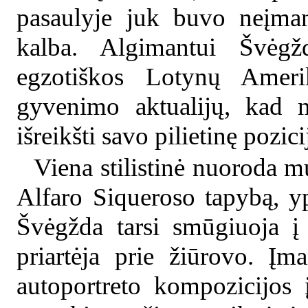
pasaulyje juk buvo neįman
kalba. Algimantui Švėgžd
egzotiškos Lotynų Amerik
gyvenimo aktualijų, kad m
išreikšti savo pilietinę pozici
Viena stilistinė nuoroda 
Alfaro Siqueroso tapybą, y
Švėgžda tarsi smūgiuoja į
priartėja prie žiūrovo. Įm
autoportreto kompozicijos 