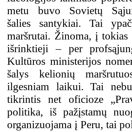
metu buvo Sovietų Sąj
šalies santykiai. Tai ypa
maršrutai. Žinoma, į tokias
išrinktieji – per profsąjun
Kultūros ministerijos nome
šalys kelionių maršrutuo
ilgesniam laikui. Tai neb
tikrintis net oficioze „Pr
politika, iš pažįstamų nu
organizuojama į Peru, tai po