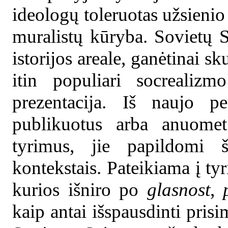
ideologų toleruotas užsienio
muralistų kūryba. Sovietų 
istorijos areale, ganėtinai sk
itin populiari socrealizm
prezentacija. Iš naujo pe
publikuotus arba anuomet
tyrimus, jie papildomi šiu
kontekstais. Pateikiama į tyr
kurios išniro po
glasnost
,
kaip antai išspausdinti prisi