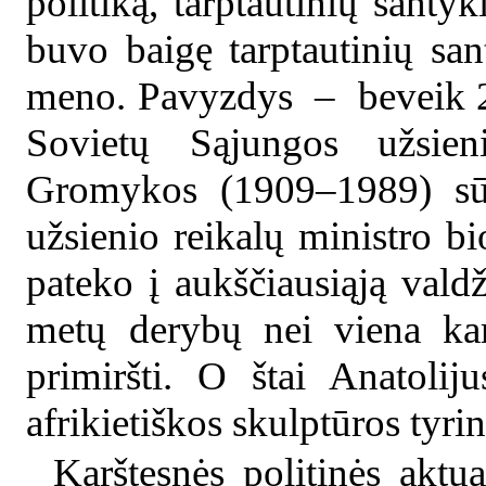
politiką, tarptautinių santy
buvo baigę tarptautinių san
meno. Pavyzdys – beveik 2
Sovietų Sąjungos užsien
Gromykos (1909–1989) sūn
užsienio reikalų ministro bi
pateko į aukščiausiąją valdž
metų derybų nei viena karo
primiršti. O štai Anatoli
afrikietiškos skulptūros tyri
Karštesnės politinės aktua