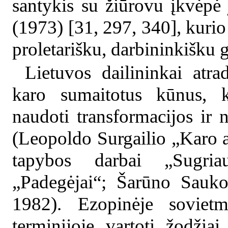
santykis su žiūrovu įkvėpė j
(1973) [31, 297, 340], kurio
proletarišku, darbininkišku g
Lietuvos dailininkai atra
karo sumaitotus kūnus, ku
naudoti transformacijos ir 
(Leopoldo Surgailio „Karo a
tapybos darbai „Sugria
„Padegėjai“; Šarūno Sauko
1982). Ezopinėje sovietme
terminijoje vartoti žodžia