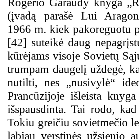
Rogerio Garaudy knyga „Re
(įvadą parašė Lui Aragona
1966 m. kiek pakoreguotu 
[42] suteikė daug nepagrįst
kūrėjams visoje Sovietų Są
trumpam daugelį uždegė, kad
nutilti, nes „nusivylė“ id
Prancūzijoje išleista knyg
išspausdinta. Tai rodo, kad 
Tokiu greičiu sovietmečio le
labiau verstinės užsienio a