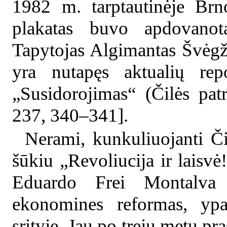
1982 m. tarptautinėje Brn
plakatas buvo apdovanot
Tapytojas Algimantas Švėg
yra nutapęs aktualių repo
„Susidorojimas“ (Čilės pat
237, 340–341].
Nerami, kunkuliuojanti Či
šūkiu „Revoliucija ir laisvė
Eduardo Frei Montalva ž
ekonomines reformas, ypač
srityje. Jau po trejų metų pra