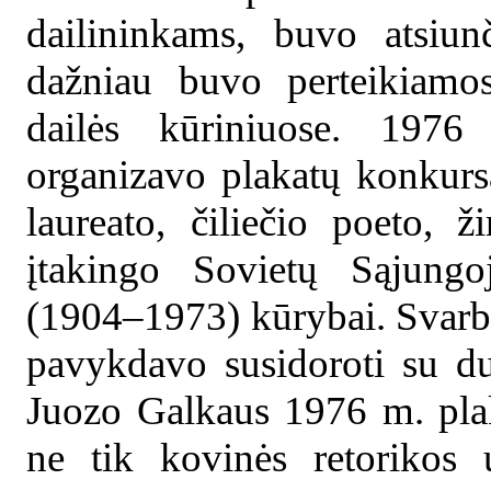
dailininkams, buvo atsiu
dažniau buvo perteikiamos
dailės kūriniuose. 197
organizavo plakatų konkurs
laureato, čiliečio poeto, 
įtakingo Sovietų Sąjungo
(1904–1973) kūrybai. Svarb
pavykdavo susidoroti su du
Juozo Galkaus 1976 m. plaka
ne tik kovinės retorikos 