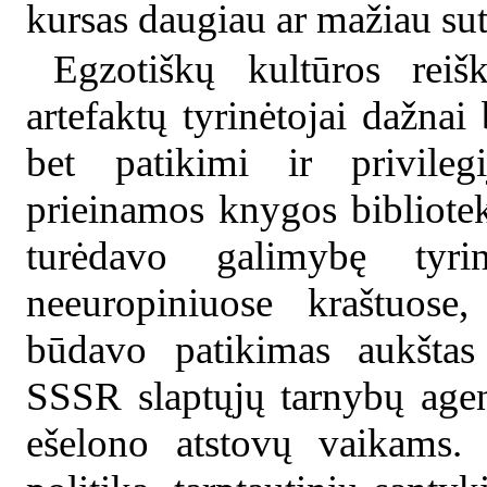
kursas daugiau ar mažiau s
Egzotiškų kultūros reiš
artefaktų tyrinėtojai dažnai 
bet patikimi ir privile
prieinamos knygos bibliotek
turėdavo galimybę tyrin
neeuropiniuose kraštuose
būdavo patikimas aukštas 
SSSR slaptųjų tarnybų agen
ešelono atstovų vaikams.