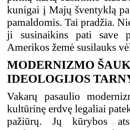
kunigai į Majų šventyklą p
pamaldomis. Tai pradžia. Ni
ji susinaikins
pati save 
Amerikos žemė susilauks vėl
MODERNIZMO ŠAUKL
IDEOLOGIJOS TARN
Vakarų pasaulio moderniz
kultūrinę erdvę legaliai pate
pažiūrų. Jų kūrybos ats