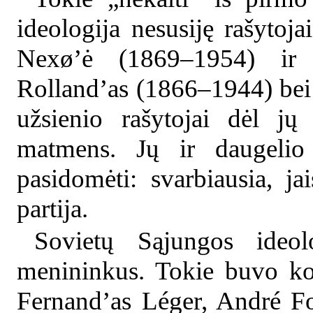
ideologija nesusiję rašytoj
Nexø’ė (1869–1954) ir 
Rolland’as (1866–1944) bei 
užsienio rašytojai dėl j
matmens. Jų ir daugelio k
pasidomėti: svarbiausia, ja
partija.
Sovietų Sąjungos ideolo
menininkus. Tokie buvo kom
Fernand’as Léger, André Fo