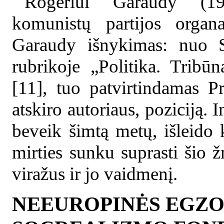
Rogeriui Garaudy (19
komunistų partijos orga
Garaudy išnykimas: nuo S
rubrikoje „Politika. Tribū
[11], tuo patvirtindamas P
atskiro autoriaus, poziciją.
beveik šimtą metų, išleido 
mirties sunku suprasti šio 
viražus ir jo vaidmenį.
NEEUROPINĖS EGZO