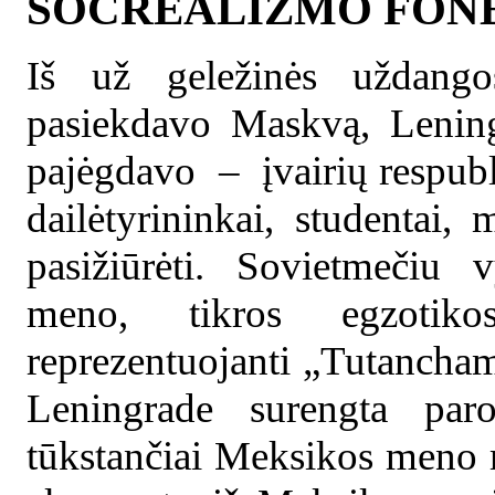
SOCREALIZMO FON
Iš už geležinės uždango
pasiekdavo Maskvą, Lening
pajėgdavo – įvairių respubli
dailėtyrininkai, studenta
pasižiūrėti. Sovietmečiu 
meno, tikros egzotik
reprezentuojanti „Tutancha
Leningrade surengta pa
tūkstančiai Meksikos meno m