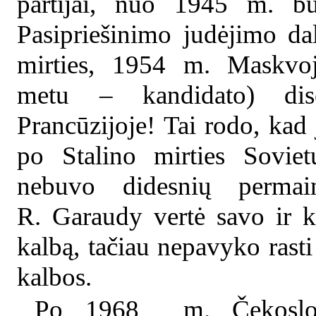
partijai, nuo 1945 m. bu
Pasipriešinimo judėjimo da
mirties, 1954 m. Maskvo
metu – kandidato) dise
Prancūzijoje! Tai rodo, kad 
po Stalino mirties Soviet
nebuvo didesnių perma
R. Garaudy vertė savo ir k
kalbą, tačiau nepavyko rasti
kalbos.
Po 1968 m. Čekoslova