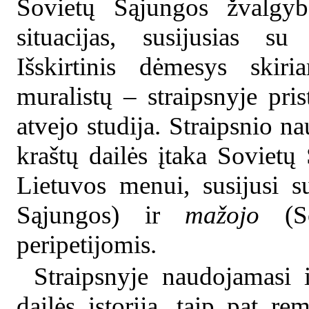
Sovietų Sąjungos žvalgybos
situacijas, susijusias s
Išskirtinis dėmesys skir
muralistų – straipsnyje pr
atvejo studija. Straipsnio 
kraštų dailės įtaka Sovietų
Lietuvos menui, susijusi 
Sąjungos) ir
mažojo
(So
peripetijomis.
Straipsnyje naudojamasi i
dailės istorija, taip pat 