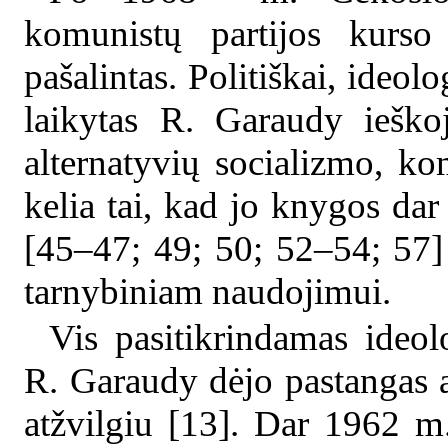
komunistų partijos kurs
pašalintas. Politiškai, ideo
laikytas R. Garaudy ieško
alternatyvių socializmo, 
kelia tai, kad jo knygos dar
[45–47; 49; 50; 52–54; 57
tarnybiniam naudojimui.
Vis pasitikrindamas ideolo
R. Garaudy dėjo pastangas a
atžvilgiu [13]. Dar 1962 m.