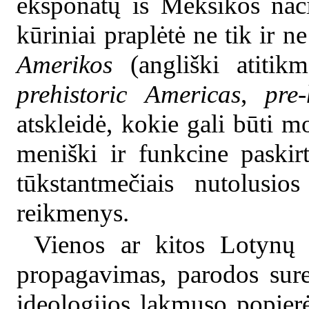
eksponatų iš Meksikos nac
kūriniai praplėtė ne tik ir n
Amerikos
(angliški atiti
prehistoric Americas
,
pre-
atskleidė, kokie gali būti 
meniški ir funkcine paskirt
tūkstantmečiais nutolusio
reikmenys.
Vienos ar kitos Lotynų 
propagavimas, parodos sur
ideologijos lakmuso popierė