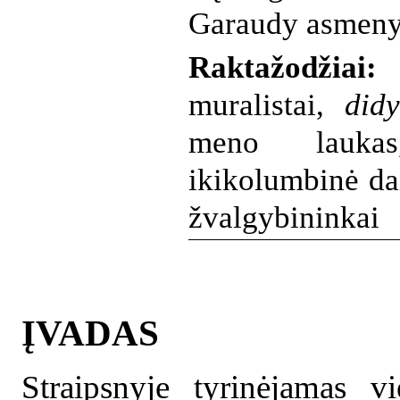
Garaudy asmeny
Raktažodžiai:
s
muralistai,
didy
meno laukas,
ikikolumbinė dai
žvalgybininkai
ĮVADAS
Straipsnyje tyrinėjamas v