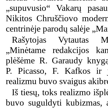
„supuvusio“ Vakarų pasau
Nikitos Chruščiovo mode
centrinėje parodų salėje „Ma
Rašytojas Vytautas Ma
„Minėtame redakcijos ka
plėšėme R. Garaudy knygą 
P. Picasso, F. Kafkos ir
realizmu buvo svaigus akibr
Iš tiesų, toks realizmo išp
buvo suguldyti kubizmas, a