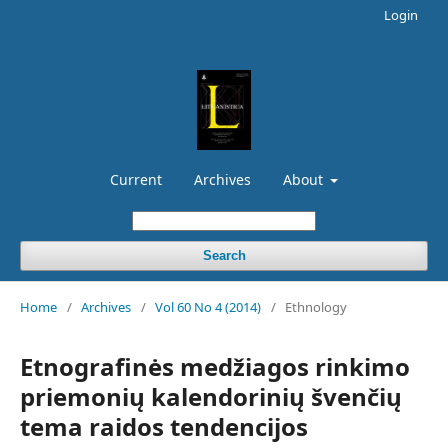
Login
Current
Archives
About
Search
Home
/
Archives
/
Vol 60 No 4 (2014)
/
Ethnology
Etnografinės medžiagos rinkimo
priemonių kalendorinių švenčių
tema raidos tendencijos