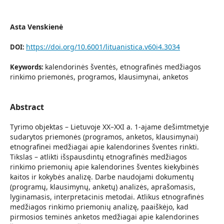
Asta Venskienė
https://doi.org/10.6001/lituanistica.v60i4.3034
DOI:
kalendorinės šventės, etnografinės medžiagos
Keywords:
rinkimo priemonės, programos, klausimynai, anketos
Abstract
Tyrimo objektas – Lietuvoje XX–XXI a. 1-ajame dešimtmetyje
sudarytos priemonės (programos, anketos, klausimynai)
etnografinei medžiagai apie kalendorines šventes rinkti.
Tikslas – atlikti išspausdintų etnografinės medžiagos
rinkimo priemonių apie kalendorines šventes kiekybinės
kaitos ir kokybės analizę. Darbe naudojami dokumentų
(programų, klausimynų, anketų) analizės, aprašomasis,
lyginamasis, interpretacinis metodai. Atlikus etnografinės
medžiagos rinkimo priemonių analizę, paaiškėjo, kad
pirmosios teminės anketos medžiagai apie kalendorines