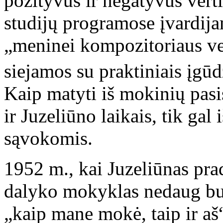
pozityvūs ir negatyvūs vert
studijų programose įvardija
„meninei kompozitoriaus ve
siejamos su praktiniais įgūd
Kaip matyti iš mokinių pasi
ir Juzeliūno laikais, tik ga
sąvokomis.
1952 m., kai Juzeliūnas pra
dalyko mokyklas nedaug bu
„kaip mane mokė, taip ir a