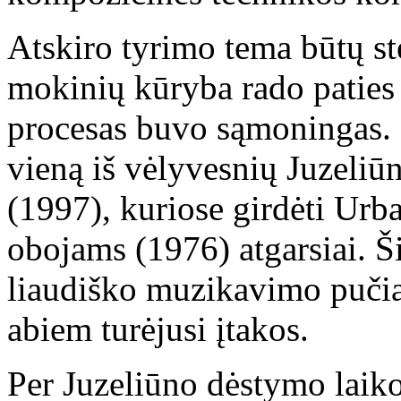
Atskiro tyrimo tema būtų ste
mokinių kūryba rado paties 
procesas buvo sąmoningas. 
vieną iš vėlyvesnių Juzeliū
(1997), kuriose girdėti Urb
obojams (1976) atgarsiai. Ši
liaudiško muzikavimo pučiam
abiem turėjusi įtakos.
Per Juzeliūno dėstymo laik