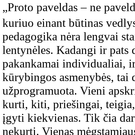
„Proto paveldas – ne paveld
kuriuo einant būtinas vedly
pedagogika nėra lengvai sta
lentynėles. Kadangi ir pats 
pakankamai individualiai, ir 
kūrybingos asmenybės, tai d
užprogramuota. Vieni apskr
kurti, kiti, priešingai, tei
įgyti kiekvienas. Tik čia da
nekurti. Vienas mėgstamiau