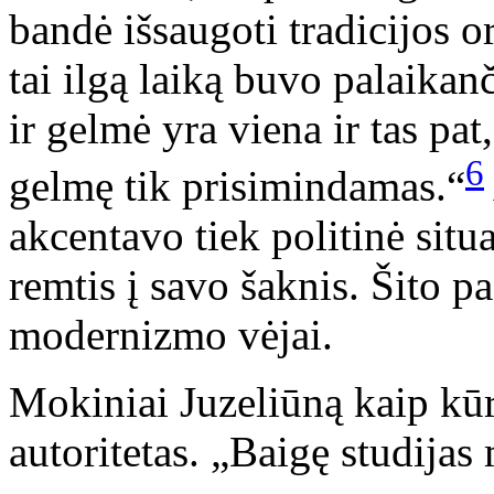
bandė išsaugoti tradicijos o
tai ilgą laiką buvo palaikan
ir gelmė yra viena ir tas pat
6
gelmę tik prisimindamas.“
akcentavo tiek politinė situ
remtis į savo šaknis. Šito 
modernizmo vėjai.
Mokiniai Juzeliūną kaip kūr
autoritetas. „Baigę studijas