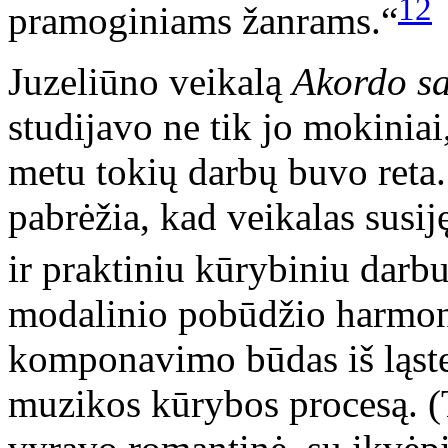
12
pramoginiams žanrams.“
Juzeliūno veikalą
Akordo s
studijavo ne tik jo mokiniai
metu tokių darbų buvo reta.
pabrėžia, kad veikalas susi
ir praktiniu kūrybiniu darb
modalinio pobūdžio harmonin
komponavimo būdas iš ląstel
muzikos kūrybos procesą. 