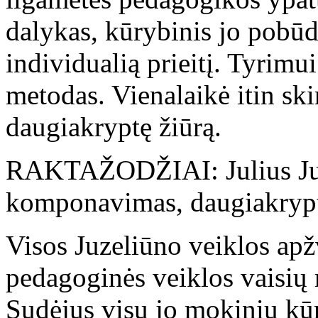
dalykas, kūrybinis jo pobū
individualią prieitį. Tyrimu
metodas. Vienalaikė itin sk
daugiakryptę žiūrą.
RAKTAŽODŽIAI: Julius Juz
komponavimas, daugiakryptė
Visos Juzeliūno veiklos apžv
pedagoginės veiklos vaisių 
Sudėjus visų jo mokinių kū