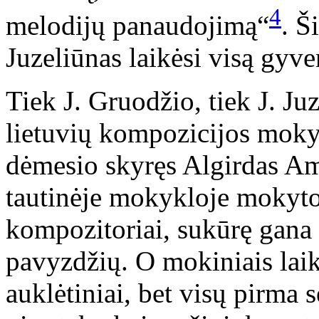
4
melodijų panaudojimą“
. Š
Juzeliūnas laikėsi visą gyv
Tiek J. Gruodžio, tiek J. Ju
lietuvių kompozicijos mok
dėmesio skyręs Algirdas Am
tautinėje mokykloje mokyto
kompozitoriai, sukūrę gana r
pavyzdžių. O mokiniais laiky
auklėtiniai, bet visų pirma 