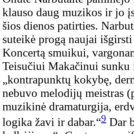
klauso daug muzikos ir jo įs
šios dienos patirties. Narb
suteikė progą naujai išgirst
Koncertą smuikui, vargonam
Teisučiui Makačinui sunku iš
„kontrapunktų kokybę, derm
nebuvo melodijų meistras (p
muzikinė dramaturgija, erdv
9
logika žavi ir dabar.“
Dar b