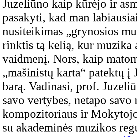
Juzeliūno kaip kūrėjo ir as
pasakyti, kad man labiausia
nusiteikimas „grynosios muz
rinktis tą kelią, kur muzika 
vaidmenį. Nors, kaip matom
„mašinistų karta“ patektų į 
barą. Vadinasi, prof. Juzeliū
savo vertybes, netapo savo 
kompozitoriaus ir Mokytojo
su akademinės muzikos regu