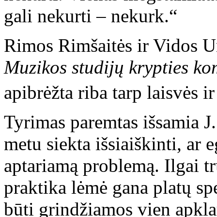
gali nekurti – nekurk.“
Rimos Rimšaitės ir Vidos U
Muzikos studijų krypties ko
apibrėžta riba tarp laisvės i
Tyrimas paremtas išsamia J.
metu siekta išsiaiškinti, ar 
aptariamą problemą. Ilgai t
praktika lėmė gana platų sp
būti grindžiamos vien apk