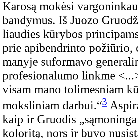
Karosą mokėsi vargoninkauti
bandymus. Iš Juozo Gruodž
liaudies kūrybos principam
prie apibendrinto požiūrio,
manyje suformavo generalinę
profesionalumo linkme <...
visam mano tolimesniam kū
3
moksliniam darbui.“
Aspira
kaip ir Gruodis „sąmoningai
koloritą, nors ir buvo nusis