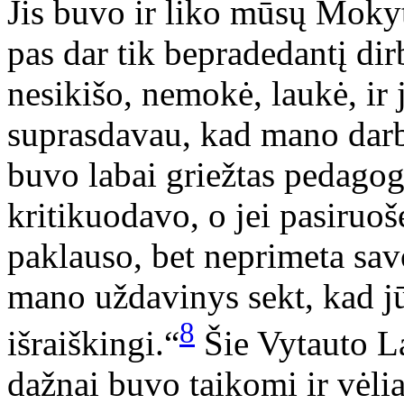
Jis buvo ir liko mūsų Moky
pas dar tik bepradedantį di
nesikišo, nemokė, laukė, ir
suprasdavau, kad mano darba
buvo labai griežtas pedagoga
kritikuodavo, o jei pasiruošę
paklauso, bet neprimeta sa
mano uždavinys sekt, kad j
8
išraiškingi.“
Šie Vytauto La
dažnai buvo taikomi ir vėlia