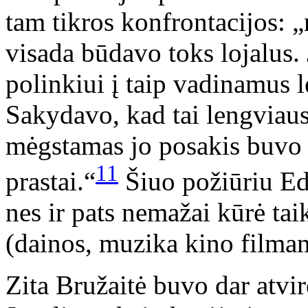
tam tikros konfrontacijos: „
visada būdavo toks lojalus. 
polinkiui į taip vadinamus 
Sakydavo, kad tai lengviausi
mėgstamas jo posakis buvo „
11
prastai.“
Šiuo požiūriu Ed
nes ir pats nemažai kūrė t
(dainos, muzika kino filma
Zita Bružaitė buvo dar atvir