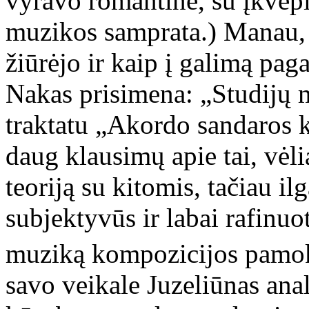
vyravo romantinė, su įkvė
muzikos samprata.) Manau, k
žiūrėjo ir kaip į galimą pag
Nakas prisimena: „Studijų m
traktatu „Akordo sandaros 
daug klausimų apie tai, vėl
teoriją su kitomis, tačiau il
subjektyvūs ir labai rafinuo
muziką kompozicijos pamo
savo veikale Juzeliūnas anal