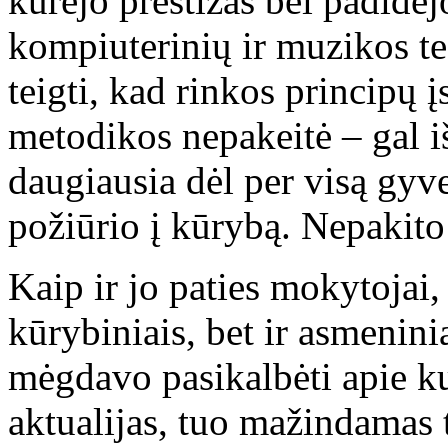
kūrėjo prestižas bei padidė
kompiuterinių ir muzikos te
teigti, kad rinkos principų 
metodikos nepakeitė – gal iš
daugiausia dėl per visą gyve
požiūrio į kūrybą. Nepakito
Kaip ir jo paties mokytojai,
kūrybiniais, bet ir asmenini
mėgdavo pasikalbėti apie ku
aktualijas, tuo mažindamas t