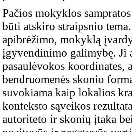
Pačios mokyklos sampratos 
būti atskiro straipsnio tema
apibrėžimo, mokyklą įvardy
įgyvendinimo galimybę. Ji 
pasaulėvokos koordinates, at
bendruomenės skonio formavi
suvokiama kaip lokalios kraš
konteksto sąveikos rezultata
autoriteto ir skonių įtaka b