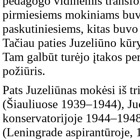
pedagogo vidinėmis transfo
pirmiesiems mokiniams buvo
paskutiniesiems, kitas buvo 
Tačiau paties Juzeliūno kūr
Tam galbūt turėjo įtakos per
požiūris.
Pats Juzeliūnas mokėsi iš t
(Šiauliuose 1939–1944), J
konservatorijoje 1944–1948
(Leningrade aspirantūroje, 