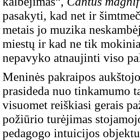
kalbėjimas“,
Cantus magnif
pasakyti, kad net ir šimtme
metais jo muzika neskambėj
miestų ir kad ne tik mokinia
nepavyko atnaujinti viso pa
Meninės pakraipos aukštoj
prasideda nuo tinkamumo tai
visuomet reiškiasi gerais pa
požiūrio turėjimas stojamo
pedagogo intuicijos objekt