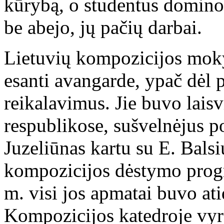
kūrybą, o studentus domino 
be abejo, jų pačių darbai.
Lietuvių kompozicijos moky
esanti avangarde, ypač dėl
reikalavimus. Jie buvo laisv
respublikose, sušvelnėjus p
Juzeliūnas kartu su E. Bal
kompozicijos dėstymo progr
m. visi jos apmatai buvo ati
Kompozicijos katedroje vyra