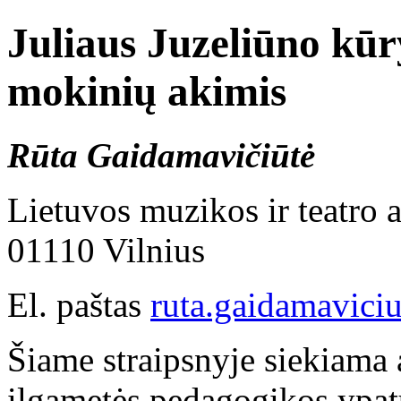
Juliaus Juzeliūno kūr
mokinių akimis
Rūta Gaidamavičiūtė
Lietuvos muzikos ir teatro 
01110 Vilnius
El. paštas
ruta.gaidamavici
Šiame straipsnyje siekiama a
ilgametės pedagogikos ypa