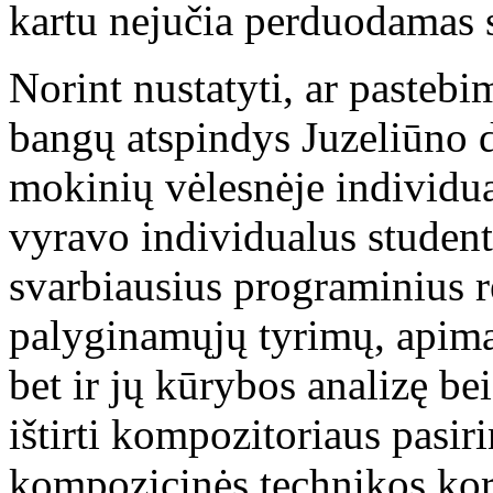
kartu nejučia perduodamas 
Norint nustatyti, ar pastebi
bangų atspindys Juzeliūno 
mokinių vėlesnėje individua
vyravo individualus student
svarbiausius programinius r
palyginamųjų tyrimų, apima
bet ir jų kūrybos analizę be
ištirti kompozitoriaus pasiri
kompozicinės technikos kore