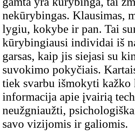
gamta yra kūrybinga, tai žmo
nekūrybingas. Klausimas, m
lygiu, kokybe ir pan. Tai s
kūrybingiausi individai iš n
garsas, kaip jis siejasi su 
suvokimo pokyčiais. Kartai
tiek svarbu išmokyti kažko 
informacija apie įvairią tec
neužgniaužti, psichologiškai
savo vizijomis ir galiomis.