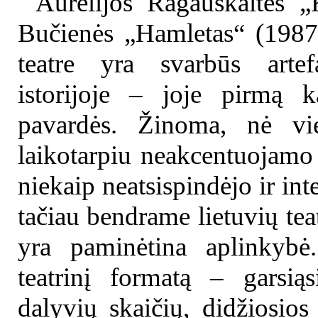
Aurelijos Ragauskaitės „
Bučienės „Hamletas“ (1987
teatre yra svarbūs artef
istorijoje – joje pirmą k
pavardės. Žinoma, nė vie
laikotarpiu neakcentuojamo
niekaip neatsispindėjo ir int
tačiau bendrame lietuvių tea
yra paminėtina aplinkybė.
teatrinį formatą – garsiąs
dalyvių skaičių, didžiosios