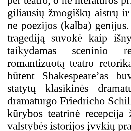
per teatro, o ne literatūros p
giliausių žmogiškų aistrų i
ne poezijos (kalba) genijus.
tragediją suvokė kaip išny
taikydamas sceninio re
romantizuotą teatro retorik
būtent Shakespeare’as buv
statytų klasikinės dramat
dramaturgo Friedricho Schil
kūrybos teatrinė recepcija
valstybės istorijos įvykių pr