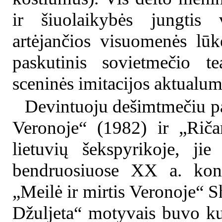
ir šiuolaikybės jungtis 
artėjančios visuomenės lūk
paskutinis sovietmečio te
sceninės imitacijos aktualum
Devintuoju dešimtmečiu pas
Veronoje“ (1982) ir „Ričar
lietuvių šekspyrikoje, ji
bendruosiuose XX a. konte
„Meilė ir mirtis Veronoje“ 
Džuljeta“ motyvais buvo ku