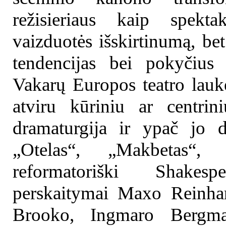
režisieriaus kaip spekta
vaizduotės išskirtinumą, be
tendencijas bei pokyčius 
Vakarų Europos teatro lauke
atviru kūriniu ar centrin
dramaturgija ir ypač jo d
„Otelas“, „Makbetas“, 
reformatoriški Shakesp
perskaitymai Maxo Reinhar
Brooko, Ingmaro Bergman