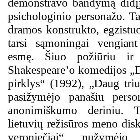
demonstravo bandymą didįjį 
psichologinio personažo. Ta
dramos konstrukto, egzistuo
tarsi sąmoningai vengiant
esmę. Šiuo požiūriu ir 
Shakespeare’o komedijos „D
pirklys“ (1992), „Daug tri
pasižymėjo panašiu person
anonimiškumo deriniu. T
lietuvių režisūros meno dis
veroniečiai“ nužymėj