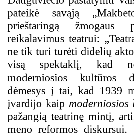
pateikė savąją „Makbet
prieštaringą žmogaus p
reikalavimus teatrui: „Teatra
ne tik turi turėti didelių akt
visą spektaklį, kad nel
moderniosios kultūros d
dėmesys į tai, kad 1939 m
įvardijo kaip
moderniosios 
pažangią teatrinę mintį, ar
meno reformos diskursui. 