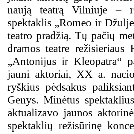
naują teatrą Vilniuje – r
spektaklis „Romeo ir Džulj
teatro pradžią. Tų pačių m
dramos teatre režisieriaus
„Antonijus ir Kleopatra“ 
jauni aktoriai, XX a. naci
ryškius pėdsakus paliksiant
Genys. Minėtus spektaklius
aktualizavo jaunos aktorinė
spektaklių režisūrinę konc