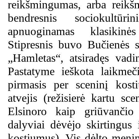
reikšmingumas, arba reik
bendresnis sociokultūr
apnuoginamas klasikinės
Stipresnis buvo Bučienės sp
„Hamletas“, atsiradęs vadi
Pastatyme ieškota laikmeč
pirmasis per sceninį kost
atvejis (režisierė kartu sc
Elsinoro kaip griūvančio 
dalyviai dėvėjo skirtingus 
kostiumus). Vis dėlto meni