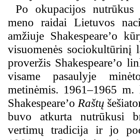
Po okupacijos nutrūkus n
meno raidai Lietuvos naci
amžiuje Shakespeare’o kūr
visuomenės sociokultūrinį l
proveržis Shakespeare’o li
visame pasaulyje minė
metinėmis. 1961–1965 m. l
Shakespeare’o
Raštų
šešiatom
buvo atkurta nutrūkusi br
vertimų tradicija ir jo poe