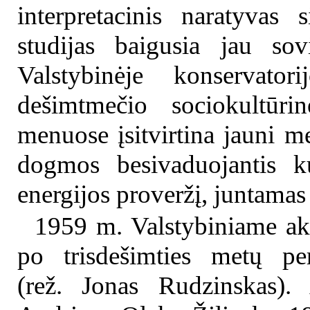
interpretacinis naratyvas 
studijas baigusia jau sov
Valstybinėje konservato
dešimtmečio sociokultūri
menuose įsitvirtina jauni me
dogmos besivaduojantis ku
energijos proveržį, juntamas 
1959 m. Valstybiniame ak
po trisdešimties metų pe
(rež. Jonas Rudzinskas).