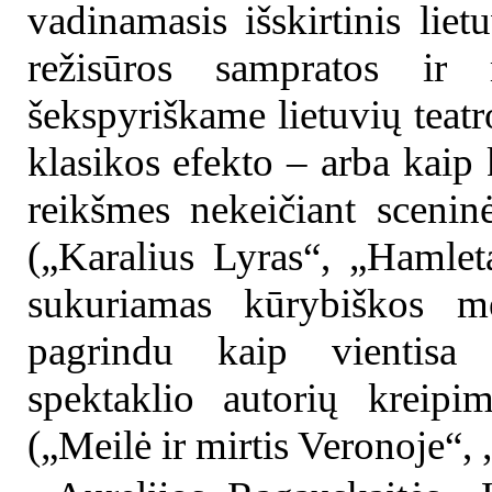
vadinamasis išskirtinis liet
režisūros sampratos ir m
šekspyriškame lietuvių teatr
klasikos efekto – arba kaip k
reikšmes nekeičiant sceninė
(„Karalius Lyras“, „Hamleta
sukuriamas kūrybiškos me
pagrindu kaip vientisa b
spektaklio autorių kreipi
(„Meilė ir mirtis Veronoje“, 