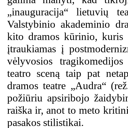
„inauguracija“ lietuvių t
Valstybinio akademinio dra
kito dramos kūrinio, kuris
įtraukiamas į postmoderniz
vėlyvosios tragikomedijos
teatro sceną taip pat net
dramos teatre „Audra“ (rež.
požiūriu apsiribojo žaidyb
raiška ir, anot to meto kriti
pasakos stilistikai.