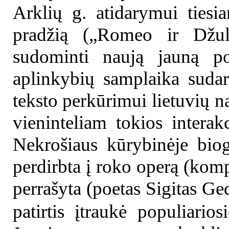
Arklių g. atidarymui tiesian
pradžią („Romeo ir Džulj
sudominti naują jauną pot
aplinkybių samplaika suda
teksto perkūrimui lietuvių nac
vieninteliam tokios interakc
Nekrošiaus kūrybinėje biogr
perdirbta į roko operą (kompo
perrašyta (poetas Sigitas Ged
patirtis įtraukė populiario