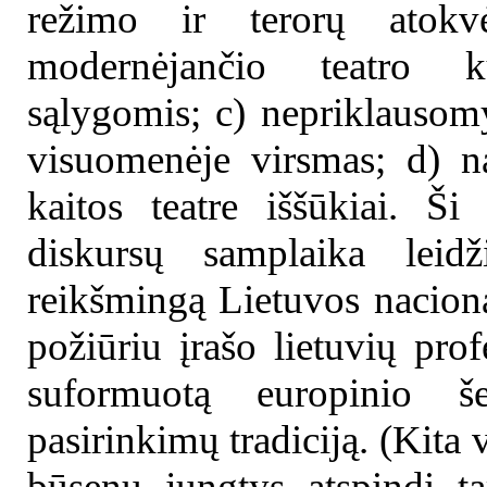
režimo ir terorų atokv
modernėjančio teatro k
sąlygomis; c) nepriklausom
visuomenėje virsmas; d) n
kaitos teatre iššūkiai. Ši
diskursų samplaika leidž
reikšmingą Lietuvos nacional
požiūriu įrašo lietuvių prof
suformuotą europinio šek
pasirinkimų tradiciją. (Kita 
būsenų jungtys atspindi t