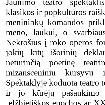
Jaunimo teatro spektaklis
klasikos ir popkultūros raišk
menininkų komandos prikla
meno, laukui, o svarbiaus
Nekrošius į roko operos fo
jokių kitų išorinių dekla
neturinčią poetinę teatr
mizansceniniu kursyvu iš
Spektaklyje koduota teatro t
ir jo kūrėjų pašaukimo p
elžbietiškos epochos ar XX 