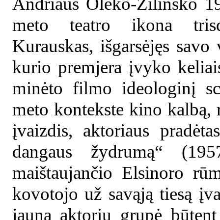
Andriaus Oleko-Žilinsko 19
meto teatro ikona trisd
Kurauskas, išgarsėjęs savo 
kurio premjera įvyko keliai
minėto filmo ideologinį s
meto kontekste kino kalbą, 
įvaizdis, aktoriaus pradėt
dangaus žydrumą“ (195
maištaujančio Elsinoro rūm
kovotojo už savąją tiesą įv
jauna aktorių grupė būtent