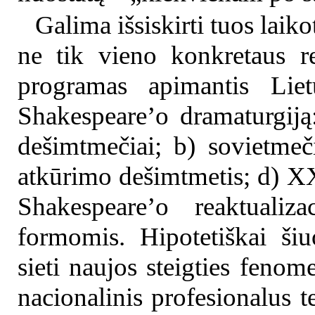
Galima išsiskirti tuos laik
ne tik vieno konkretaus rež
programas apimantis Lie
Shakespeare’o dramaturgiją:
dešimtmečiai; b) sovietmeč
atkūrimo dešimtmetis; d) XXI
Shakespeare’o reaktualiz
formomis. Hipotetiškai šiuo
sieti naujos steigties fenom
nacionalinis profesionalus t