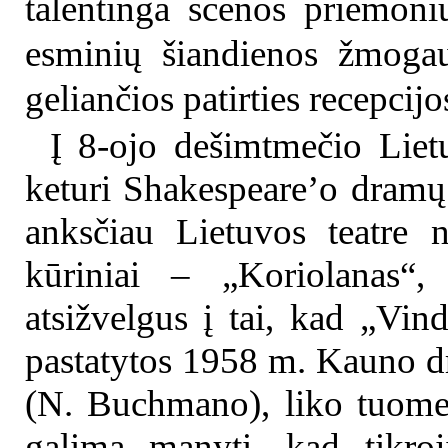
talentinga scenos priemonių
esminių šiandienos žmoga
geliančios patirties recepcijo
Į 8-ojo dešimtmečio Lietu
keturi Shakespeare’o dramų 
anksčiau Lietuvos teatre n
kūriniai – „Koriolanas“,
atsižvelgus į tai, kad „Vin
pastatytos 1958 m. Kauno dra
(N. Buchmano), liko tuomet
galima manyti, kad tikroj