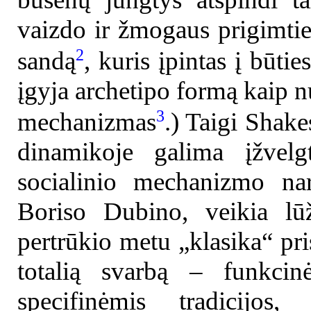
vaizdo ir žmogaus prigimti
2
sandą
, kuris įpintas į būt
įgyja archetipo formą kaip nu
3
mechanizmas
.) Taigi Shake
dinamikoje galima įžvelgt
socialinio mechanizmo nar
Boriso Dubino, veikia lūž
pertrūkio metu „klasika“ prisi
totalią svarbą – funkcin
specifinėmis tradicijos,