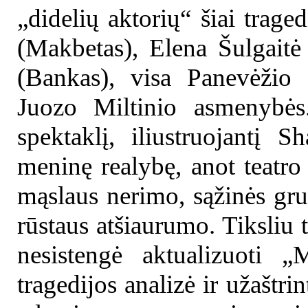
„didelių aktorių“ šiai tragedi
(Makbetas), Elena Šulgaitė
(Bankas), visa Panevėžio 
Juozo Miltinio asmenybė
spektaklį, iliustruojantį S
meninę realybę, anot teatro 
mąslaus nerimo, sąžinės gru
rūstaus atšiaurumo. Tiksliu t
nesistengė aktualizuoti „
tragedijos analizė ir užaštri