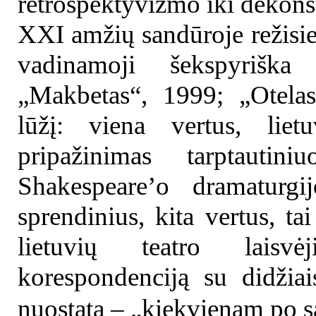
retrospektyvizmo iki dekonst
XXI amžių sandūroje režisi
vadinamoji šekspyriška 
„Makbetas“, 1999; „Otela
lūžį: viena vertus, liet
pripažinimas tarptautin
Shakespeare’o dramaturgij
sprendinius, kita vertus, ta
lietuvių teatro laisvė
korespondenciją su didžiais
nuostatą – „kiekvienam po 