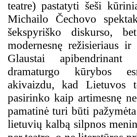
teatre) pastatyti šeši kūrini
Michailo Čechovo spektak
šekspyriško diskurso, b
modernesnę režisieriaus ir 
Glaustai apibendrinant 
dramaturgo kūrybos esm
akivaizdu, kad Lietuvos t
pasirinko kaip artimesnę n
pamatinė turi būti pažymėta 
lietuvių kalbą silpnos menin