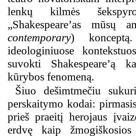
lenkų kilmės šekspy
„Shakespeare’as mūsų am
contemporary
) konceptą.
ideologiniuose kontekstuos
suvokti Shakespeare’ą kai
kūrybos fenomeną.
Šiuo dešimtmečiu sukur
perskaitymo kodai: pirmasis
prieš praeitį herojaus įvaiz
erdvę kaip žmogiškosios e