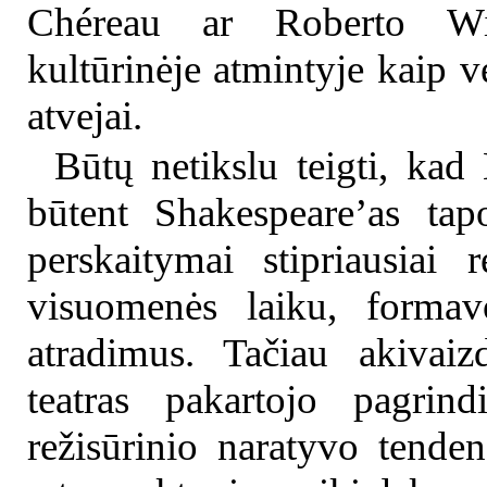
Chéreau ar Roberto Wils
kultūrinėje atmintyje kaip ve
atvejai.
Būtų netikslu teigti, kad
būtent Shakespeare’as tap
perskaitymai stipriausia
visuomenės laiku, formavo
atradimus. Tačiau akivaiz
teatras pakartojo pagrin
režisūrinio naratyvo tende