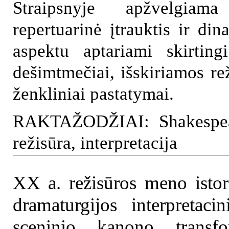
Straipsnyje apžvelgiama
repertuarinė įtrauktis ir di
aspektu aptariami skirtingi
dešimtmečiai, išskiriamos rež
ženkliniai pastatymai.
RAKTAŽODŽIAI: Shakespeare
režisūra, interpretacija
XX a. režisūros meno istori
dramaturgijos interpretaci
sceninio kanono transfo