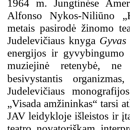
1964 m. Jungtinėse Amerik
Alfonso Nykos-Niliūno „H
metais pasirodė žinomo te
Judelevičiaus knyga
Gyvas 
energijos ir gyvybingumo 
muziejinė retenybė, ne 
besivystantis organizmas
Judelevičiaus monografijo
„Visada amžininkas“ tarsi atk
JAV leidykloje išleistos ir 
teatro novatoriškam interpr