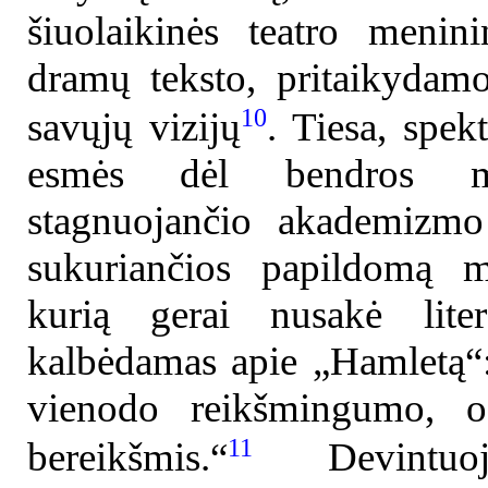
šiuolaikinės teatro menin
dramų teksto, pritaikydamo
10
savųjų vizijų
. Tiesa, spekt
esmės dėl bendros min
stagnuojančio akademizmo 
sukuriančios papildomą m
kurią gerai nusakė litera
kalbėdamas apie „Hamletą“:
vienodo reikšmingumo, o
11
bereikšmis.“
Devintuoj