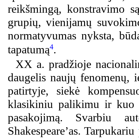
reikšmingą, konstravimo są
grupių, vienijamų suvokimo
normatyvumas nyksta, būdas 
4
tapatumą
.
XX a. pradžioje nacionalin
daugelis naujų fenomenų, ie
patirtyje, siekė kompensu
klasikiniu palikimu ir kuo 
pasakojimą. Svarbiu aut
Shakespeare’as. Tarpukariu 