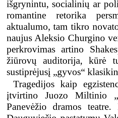
išgrynintu, socialinių ar pol
romantine retorika pers
aktualumo, tam tikro novato
naujus Aleksio Churgino ver
perkrovimas artino Shakes
žiūrovų auditorija, kūrė 
sustiprėjusį „gyvos“ klasiki
Tragedijos kaip egzisten
įtvirtino Juozo Miltinio 
Panevėžio dramos teatre.
Dauguviečio pastatymu Valst