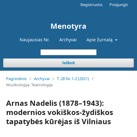
Registruotis
Prisijungti
Menotyra
Naujausias Nr.
Archyvai
Apie žurnalą
Ieškoti
Pagrindinis
/
Archyvai
/
T. 28 Nr. 1-2 (2021)
/
Muzikologija. Teatrologija
Arnas Nadelis (1878–1943):
modernios vokiškos-žydiškos
tapatybės kūrėjas iš Vilniaus