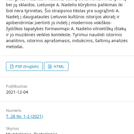
bei jų sklaidos. Lietuvoje A. Nadelio kūrybinis palikimas iki
šiol nėra tyrinėtas. Šio straipsnio tikslas yra sugrąžinti A.
Nadelį į daugiatautės Lietuvos kultūros istorijos akiratį ir
apibendrintai įvertinti jo indėlį į modernios vokiškos-
žydiškos tapatybės formavimąsi A. Nadelio vilnietiškų ištakų
ir jo muzikinės veiklos kontekste. Tyrimui naudoti istorinis
analitinis, istorinis aprašomasis, indukcinis, šaltinių analizės
metodai.
PDF (English)
HTML
Publikuotas
2021-12-04
Numeris
T. 28 Nr. 1-2 (2021)
Skyrius