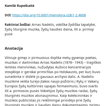
Kamilė Rupeikaitė
https://doi.org/10.6001/menotyra.v28i1-2.4608
DOI:
Arnas Nadelis, vokiška-žydiška tapatybė,
Raktiniai žodžiai:
žydų liturginė muzika, žydų liaudies daina, XX a. pirmoji
pusė
Anotacija
Vilniuje gimęs ir pirmuosius dvylika metų gyvenęs poetas,
muzikas ir dailininkas Arnas Nadelis (1878– 1943) – tragiškos
lemties menininkas, nužudytas Aušvico koncentracijos
stovykloje ir gerokai primirštas po Holokausto, per kurį buvo
sunaikinta ir didelė jo gausaus archyvo dalis. A. Nadelio
muzikinė veikla turėjo įtakos naujo požiūrio į Rytų ir Vakarų
Europos žydų kultūrines sąsajas formavimuisi, buvo svarbi
XX a. pirmosios pusės Vokietijos žydų muzikos raidai, žydų
liturginės muzikos atsinaujinimui. Kaip kolekcininkas ir
muzikos publicistas jis reikšmingai prisidėjo prie žydų
liturginės muzikos ir liaudies dainų dokumentavimo, tyrimų