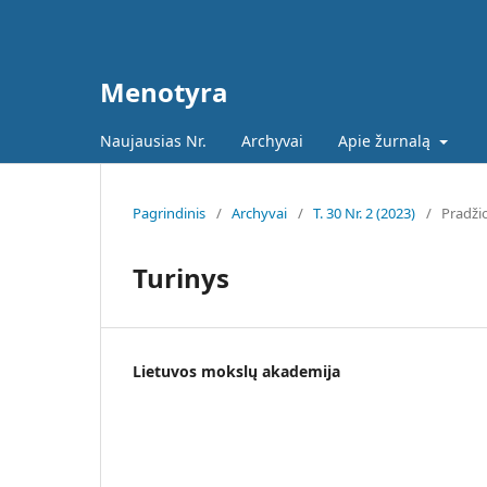
Menotyra
Naujausias Nr.
Archyvai
Apie žurnalą
Pagrindinis
/
Archyvai
/
T. 30 Nr. 2 (2023)
/
Pradži
Turinys
Lietuvos mokslų akademija