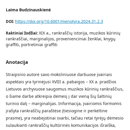
Laima Budzinauskienė
https://doi.org/10.6001/menotyra.2024.31.2.3
DOI:
XIX a., rankraščių istorija, muzikos kūrinių
Raktiniai žodžiai:
rankraščiai, marginalijos, provenienciniai ženklai, knygų
graffiti, portretiniai graffiti
Anotacija
Straipsnio autorė savo moksliniuose darbuose įvairiais
aspektais yra tyrinėjusi XVIII a. pabaigos – XX a. pradžios
Lietuvos archyvuose saugomus muzikos kūrinių rankraščius,
o šiame darbe atkreipia dėmesį į dar vieną šių šaltinių
turinio dalį – marginalijas. Informacija, įvairiomis formomis
įrašyta rankraščių paraštėse (tiesiogine ir perkeltine
prasme), yra neabejotinai svarbi, tačiau retai tyrėjų dėmesio
sulaukianti rankraščių kultūrinės komunikacijos išraiška,