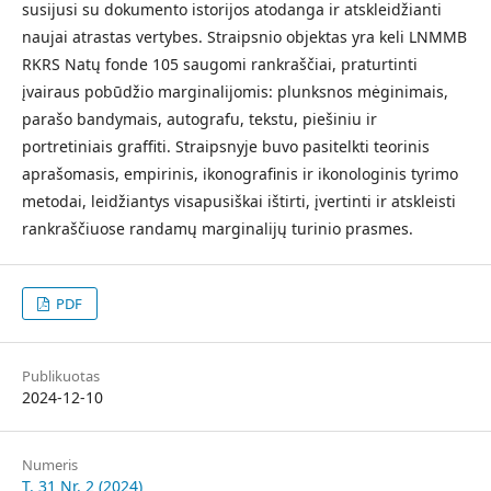
susijusi su dokumento istorijos atodanga ir atskleidžianti
naujai atrastas vertybes. Straipsnio objektas yra keli LNMMB
RKRS Natų fonde 105 saugomi rankraščiai, praturtinti
įvairaus pobūdžio marginalijomis: plunksnos mėginimais,
parašo bandymais, autografu, tekstu, piešiniu ir
portretiniais graffiti. Straipsnyje buvo pasitelkti teorinis
aprašomasis, empirinis, ikonografinis ir ikonologinis tyrimo
metodai, leidžiantys visapusiškai ištirti, įvertinti ir atskleisti
rankraščiuose randamų marginalijų turinio prasmes.
PDF
Publikuotas
2024-12-10
Numeris
T. 31 Nr. 2 (2024)