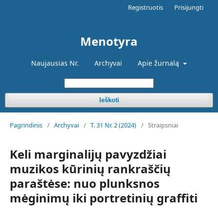
Registruotis
Prisijungti
Menotyra
Naujausias Nr.
Archyvai
Apie žurnalą
Ieškoti
Pagrindinis
/
Archyvai
/
T. 31 Nr. 2 (2024)
/
Straipsniai
Keli marginalijų pavyzdžiai
muzikos kūrinių rankraščių
paraštėse: nuo plunksnos
mėginimų iki portretinių graffiti