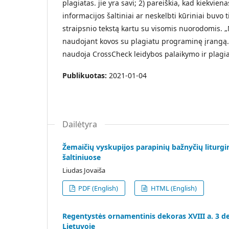
plagiatas. jie yra savi; 2) pareiškia, kad kiekvien
informacijos šaltiniai ar neskelbti kūriniai buvo t
straipsnio tekstą kartu su visomis nuorodomis. „
naudojant kovos su plagiatu programinę įrangą. 
naudoja CrossCheck leidybos palaikymo ir plagia
Publikuotas:
2021-01-04
Dailėtyra
Žemaičių vyskupijos parapinių bažnyčių liturgin
šaltiniuose
Liudas Jovaiša
PDF (English)
HTML (English)
Regentystės ornamentinis dekoras XVIII a. 3 deš
Lietuvoje