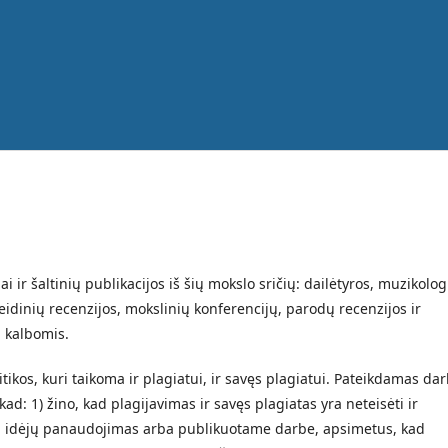
i ir šaltinių publikacijos iš šių mokslo sričių: dailėtyros, muzikolog
eidinių recenzijos, mokslinių konferencijų, parodų recenzijos ir
ų kalbomis.
itikos, kuri taikoma ir plagiatui, ir savęs plagiatui. Pateikdamas da
kad: 1) žino, kad plagijavimas ir savęs plagiatas yra neteisėti ir
tų idėjų panaudojimas arba publikuotame darbe, apsimetus, kad