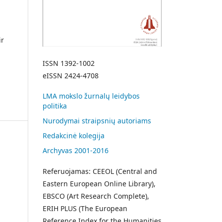
ir
ISSN 1392-1002
eISSN 2424-4708
LMA mokslo žurnalų leidybos
politika
Nurodymai straipsnių autoriams
Redakcinė kolegija
Archyvas 2001-2016
Referuojamas: CEEOL (Central and
Eastern European Online Library),
EBSCO (Art Research Complete),
ERIH PLUS (The European
Reference Index for the Humanities