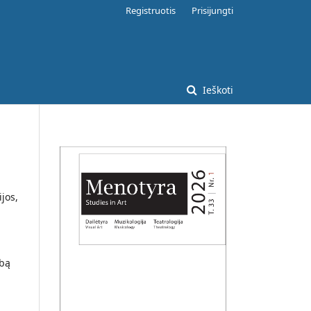
Registruotis
Prisijungti
Ieškoti
ijos,
rbą