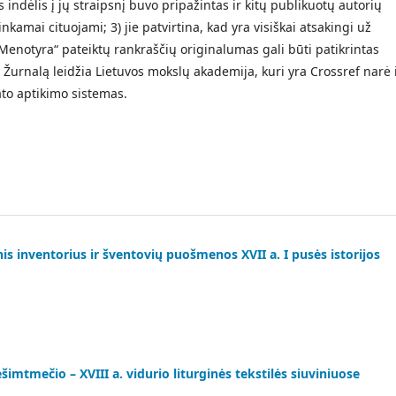
as indėlis į jų straipsnį buvo pripažintas ir kitų publikuotų autorių
inkamai cituojami; 3) jie patvirtina, kad yra visiškai atsakingi už
Menotyra“ pateiktų rankraščių originalumas gali būti patikrintas
Žurnalą leidžia Lietuvos mokslų akademija, kuri yra Crossref narė 
to aptikimo sistemas.
is inventorius ir šventovių puošmenos XVII a. I pusės istorijos
imtmečio – XVIII a. vidurio liturginės tekstilės siuviniuose