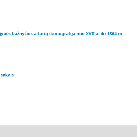
bės bažnyčios altorių ikonografija nuo XVII a. iki 1864 m.:
dsakais