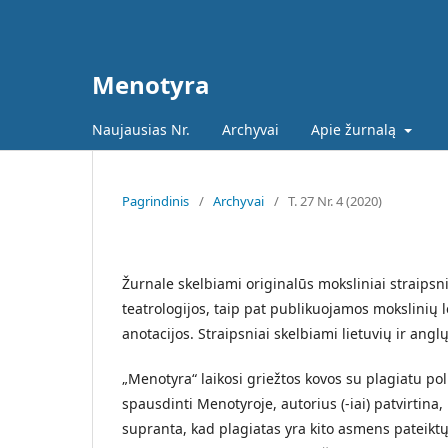
Menotyra
Naujausias Nr.
Archyvai
Apie žurnalą
Pagrindinis
/
Archyvai
/
T. 27 Nr. 4 (2020)
Žurnale skelbiami originalūs moksliniai straipsnia
teatrologijos, taip pat publikuojamos mokslinių l
anotacijos. Straipsniai skelbiami lietuvių ir angl
„Menotyra“ laikosi griežtos kovos su plagiatu pol
spausdinti Menotyroje, autorius (-iai) patvirtina, 
supranta, kad plagiatas yra kito asmens pateik