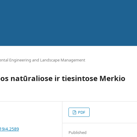
ental Engineering and Landscape Management
s natūraliose ir tiesintose Merkio
PDF
19i4.2589
Published