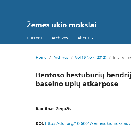
Žemės ūkio mokslai
Current
Archives
About
Home
/
Archives
/
Vol 19 No 4 (2012)
/
Environm
Bentoso bestuburių bendrijo
baseino upių atkarpose
Ramūnas Gegužis
https://doi.org/10.6001/zemesukiomokslai.v
DOI: