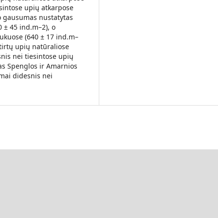
esintose upių atkarpose
o gausumas nustatytas
 ± 45 ind.m–2), o
aukuose (640 ± 17 ind.m–
tirtų upių natūraliose
nis nei tiesintose upių
as Spenglos ir Amarnios
imai didesnis nei