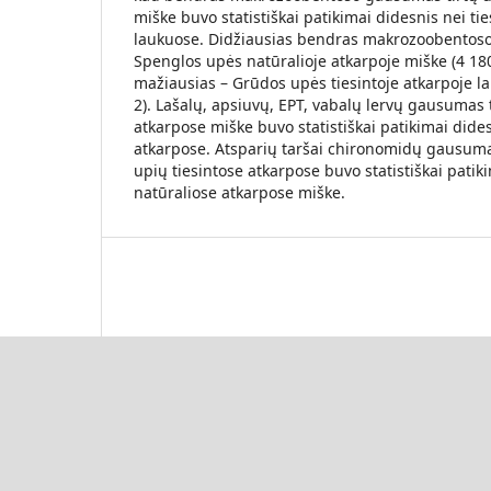
miške buvo statistiškai patikimai didesnis nei ti
laukuose. Didžiausias bendras makrozoobentos
Spenglos upės natūralioje atkarpoje miške (4 180
mažiausias – Grūdos upės tiesintoje atkarpoje l
2). Lašalų, apsiuvų, EPT, vabalų lervų gausumas 
atkarpose miške buvo statistiškai patikimai dides
atkarpose. Atsparių taršai chironomidų gausum
upių tiesintose atkarpose buvo statistiškai patik
natūraliose atkarpose miške.