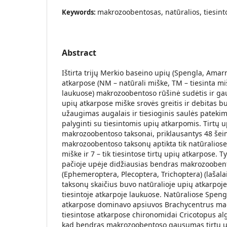
makrozoobentosas, natūralios, tiesint
Keywords:
Abstract
Ištirta trijų Merkio baseino upių (Spengla, Amar
atkarpose (NM – natūrali miške, TM – tiesinta miš
laukuose) makrozoobentoso rūšinė sudėtis ir ga
upių atkarpose miške srovės greitis ir debitas b
užaugimas augalais ir tiesioginis saulės pateki
palyginti su tiesintomis upių atkarpomis. Tirtų 
makrozoobentoso taksonai, priklausantys 48 še
makrozoobentoso taksonų aptikta tik natūraliose
miške ir 7 – tik tiesintose tirtų upių atkarpose. T
pačioje upėje didžiausias bendras makrozoobent
(Ephemeroptera, Plecoptera, Trichoptera) (lašalai
taksonų skaičius buvo natūralioje upių atkarpoj
tiesintoje atkarpoje laukuose. Natūraliose Spen
atkarpose dominavo apsiuvos Brachycentrus macu
tiesintose atkarpose chironomidai Cricotopus al
kad bendras makrozoobentoso gausumas tirtų up