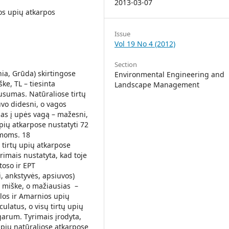
2013-03-07
os upių atkarpos
Issue
Vol 19 No 4 (2012)
Section
nia, Grūda) skirtingose
Environmental Engineering and
ke, TL – tiesinta
Landscape Management
usumas. Natūraliose tirtų
uvo didesni, o vagos
mas į upės vagą – mažesni,
upių atkarpose nustatyti 72
imoms. 18
 tirtų upių atkarpose
yrimais nustatyta, kad toje
oso ir EPT
, ankstyvės, apsiuvos)
e miške, o mažiausias –
glos ir Amarnios upių
latus, o visų tirtų upių
garum. Tyrimais įrodyta,
ių natūraliose atkarpose