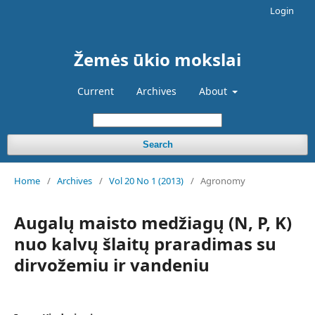
Login
Žemės ūkio mokslai
Current
Archives
About
Search
Home
/
Archives
/
Vol 20 No 1 (2013)
/
Agronomy
Augalų maisto medžiagų (N, P, K)
nuo kalvų šlaitų praradimas su
dirvožemiu ir vandeniu