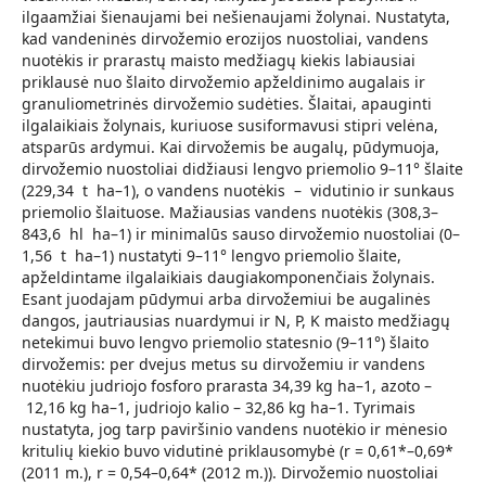
ilgaamžiai šienaujami bei nešienaujami žolynai. Nustatyta,
kad vandeninės dirvožemio erozijos nuostoliai, vandens
nuotėkis ir prarastų maisto medžiagų kiekis labiausiai
priklausė nuo šlaito dirvožemio apželdinimo augalais ir
granuliometrinės dirvožemio sudėties. Šlaitai, apauginti
ilgalaikiais žolynais, kuriuose susiformavusi stipri velėna,
atsparūs ardymui. Kai dirvožemis be augalų, pūdymuoja,
dirvožemio nuostoliai didžiausi lengvo priemolio 9–11° šlaite
(229,34 t ha–1), o vandens nuotėkis – vidutinio ir sunkaus
priemolio šlaituose. Mažiausias vandens nuotėkis (308,3–
843,6 hl ha–1) ir minimalūs sauso dirvožemio nuostoliai (0–
1,56 t ha–1) nustatyti 9–11° lengvo priemolio šlaite,
apželdintame ilgalaikiais daugiakomponenčiais žolynais.
Esant juodajam pūdymui arba dirvožemiui be augalinės
dangos, jautriausias nuardymui ir N, P, K maisto medžiagų
netekimui buvo lengvo priemolio statesnio (9–11°) šlaito
dirvožemis: per dvejus metus su dirvožemiu ir vandens
nuotėkiu judriojo fosforo prarasta 34,39 kg ha–1, azoto –
12,16 kg ha–1, judriojo kalio – 32,86 kg ha–1. Tyrimais
nustatyta, jog tarp paviršinio vandens nuotėkio ir mėnesio
kritulių kiekio buvo vidutinė priklausomybė (r = 0,61*–0,69*
(2011 m.), r = 0,54–0,64* (2012 m.)). Dirvožemio nuostoliai