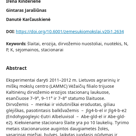
Irena Kinderienė
Gintaras Jarašiūnas
Danutė Karčauskienė
https://doi.org/10.6001/zemesukiomokslai.v20i1.2634
DOI:
šlaitai, erozija, dirvožemio nuostoliai, nuotėkis, N,
Keywords:
P, K, sėjomainos, stacionarai
Abstract
Eksperimentai daryti 2011–2012 m. Lietuvos agrarinių ir
miškų mokslų centro (LAMMC) Vėžaičių filialo trijuose
Kaltinėnų dirvožemio erozijos stacionarų laukuose,
esančiuose 7–9°, 9–11° ir 7–8° statumo šlaituose.
Dirvožemis – menkai ir vidutiniškai eroduotas, giliau
glėjiškas, pasotintasis balkšvažemis – Jlg4-b-el ir Jlg4-b-e2
(Endohypogleyic-Eutri Albeluvisol – Abe-gld-el ir Abe-gld-
e2). Kiekviename stacionaro šlaite yra po 10 laukelių. Tyrimo
metais stacionaruose augintos daugiametės žolės,
vasariniai miežiai, bulvės, laikytas juodasis pūdymas ir