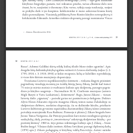
kūrybinės  biografijos  pamatu,  turi  reikiamus  priedus,  tačiau  albuminė  dalis  nėra  
išsami, be to, naujintini ir duomenys. Kita vertus, ryškėja nauja tendencija, susijusi 
su  prekyba  daile  ir  jos  kaupimu:  kolekcininkai  ir  meno  aukcionai  krauna  kraitį  
dailės personalijoms. Vienintelę publikuotą Petro Rimšos kūrybos retrospektyvą iš 
kolekcininko Edmundo Armoškos rinkinio eksponatų parengė numizmatas Vincas 
Antanas Žmuidzinavičius
 2016.
1
31
MENOTYRA. 2019. T. 26. N
r
. 1, 
p
. 31
–46
,  
© Lietuvos mokslų akademija, 2019
32
MENOTYRA. 2019. T. 26. N
r
. 1
Ruzas
. Adomui Galdikui skirtą solidų leidinį išleido Meno rinkos agentūra
. Apie 
2
3
Lietuvos
dailininkų žodyno
daugelio kitų dailininkų kūrybą tegalima sužinoti iš 
 (t. 2: 
1795–1918, t. 3: 1918–1944) ar kokio straipsnio, kelių ar keliolikos reprodukcijų 
ir vieno kito kūrinio muziejinėje ekspozicijoje.
Švenčiamas Lietuvos nepriklausomybės šimtmetis – tinkama dingstis prisiminti 
pagrindinių  vizualiųjų  meninių  jos  ženklų  kūrėją  Juozą  Zikarą.  Juolab  kad  šiemet  
75-osios jo mirties metinės ir svarbiausio leidinio apie skulptorių, parengto pagrin
-
dinio  jo  kūrybos  saugotojo  –  Nacionalinio  M.  K.  Čiurlionio  muziejaus  (autorės  
Miglė  Banytė  ir  Vaiva  Laukaitienė),  dešimtmetis
.  Regis,  Juozui  Zikarui  –  vienam  
4
lietuvių dailės „signatarų“ – pasisekė geriau nei paminėtiems jo kolegoms. Dukters 
Alytės  Elenos  Zikaraitės  rūpesčiu  išsaugotas  Zikarų  šeimos  namas  Žaliakalnyje  su  
skulptoriaus  dirbtuve,  nuolatine  ekspozicija;  čia  su  dailininko  kūryba,  prieškario  
Lietuvos kultūriniu g yvenimu supažindina charizmatiškoji Zikarų šeimos atminimo 
perteikėja muziejininkė Rasa Ruibienė. Pirmuoju ir įdėmiu J. Zikaro biografu buvo 
Juozas Tumas-Vaižgantas, dar Pirmojo pasaulinio karo metais nuodugniai aprašęs jo 
sunkų kelią į dailę, įvertinęs ir „inventorizavęs“ ankstyvąją skulptoriaus kūrybą – per 
pusšimtį kūrinių
. 1960 m. išėjo pirmas reikšmingas leidinys apie J. Zikarą – Stasio 
5
Budrio knyga
. Vilniaus dailės institute Aldona Savickienė parengė diplominį darbą 
6
(1978)  apie  J.  Zikaro  pedagoginę  ir  kūrybinę  veiklą  Panevėžyje.  Autorė  surinko  
nemažai  tuometinių  dailininko  kolegų,  mokinių  atsiminimų.  Praėjus  daugiau  nei  