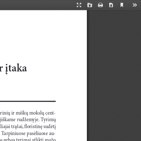
Current
Presentation
Open
Print
Download
Too
View
Mode
r įtaka 
inių ir miškų mokslų cent­
ėjiškame rudžemyje. Tyrimų 
ajai trąšai, floristinę sudėtį 
. Tarpiniuose pasėliuose au
s gebos tyrimai atlikti mažo 