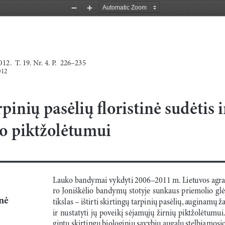
Zoom
Zoom
Out
In
12.  T
.
 19. N
r
. 4. 
P.  226–235
012
pinių pasėlių floristinė sudėtis i
io piktžolėtumui
Lauko bandymai vykdyti 2006–2011 m. Lietuvos agrar
ro Joniškėlio bandymų stotyje sunkaus priemolio gl
nė
tikslas – ištirti skirtingų tarpinių pasėlių, auginamų žali
ir nustatyti jų poveikį sėjamųjų žirnių piktžolėtumui
gintų skirtingų biologinių savybių augalų stelbiamosio