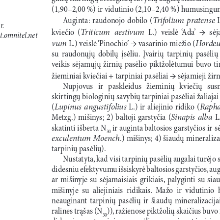
(1,90–2,00 %) ir vidutinio (2,10–2,40 %) humusingu
Trifolium  pratense
Auginta:  raudonojo  dobilo  (
  
r.
→
Triticum  aestivum
kviečio  (
  L.)   veislė  ‘Ada’ 
  sėj
t.omnitel.net
→
vum
Hordeu
 L.)  veislė ‘Pinochio’ 
 vasarinio miežio (
su  raudonųjų  dobilų  įsėliu.  Įvairių  tarpinių  pasėlių  
veikis  sėjamųjų  žirnių  pasėlio  piktžolėtumui  buvo  t
→
žieminiai kviečiai + tarpiniai pasėliai 
 sėjamieji žirn
Nupjovus   ir   paskleidus   žieminių   kviečių   susm
skirtingų biologinių savybių tarpiniai pasėliai žaliajai 
Lupinus  angustifolius
Raphan
(
  L.)  ir  aliejinio  ridiko  (
Sinapis  alba 
Metzg.)  mišinys;  2)  baltoji  garstyčia  (
L
skatinti išberta N
ir auginta
baltosios garstyčios ir 
30 
exculentum Moench
.) mišinys; 4) šiaudų mineralizac
tarpinių pasėlių).
Nustatyta, kad visi tarpinių pasėlių augalai turėjo
didesniu efektyvumu išsiskyrė baltosios garstyčios, au
ar  mišinyje  su  sėjamaisiais  grikiais,  palyginti  su  siau
mišinyje  su  aliejiniais  ridikais.  Mažo  ir  vidutin
neauginant  tarpinių  pasėlių  ir  šiaudų  mineralizacija
ralines trąšas (N
)), ražienose piktžolių skaičius buvo
30
didesni negu tarpiniuose pasėliuose auginant įvairius 