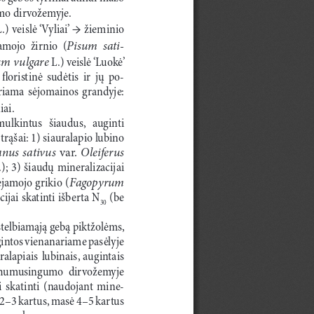
mo dirvožemyje.
→
L.)  veislė ‘Vyliai’ 
  žieminio  
Pisum  sati
-
amojo  žirnio  (
m vulgare
 L.)  veislė ‘Luokė’ 
floristinė  sudėtis  ir  jų  po­
iriama  sėjomainos  grandyje:  
iai.
ulkintus   šiaudus,   auginti   
trąšai: 1) siauralapio lubino 
us  sativus  
  Oleiferus
var.
.);  3)  šiaudų  mineralizacijai  
Fagopyrum 
sėjamojo grikio
(
ijai skatinti išberta N
 (be 
30
 stelbiamąją gebą piktžolėms, 
gintos vienanariame pasėlyje 
ralapiais  lubinais,  augintais  
io  humusingumo  dirvožemyje  
i  skatinti  (naudojant  mine­
 2–3 kartus, masė 4–5 kartus 
augalus. 