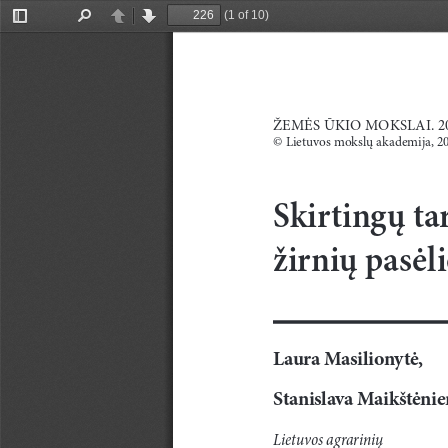
(1 of 10)
Toggle
Find
Previous
Next
Sidebar
ŽEMĖS ŪKIO MOKSLAI. 20
© L
ietuvos mokslų akademija, 2
Skirtingų tar
žirnių pasėl
Laura Masilionytė,
Stanislava Maikštėnie
Lietuvos agrarinių 