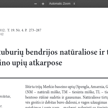
Zoom
Zoom
Out
In
12.  T
.
 19. N
r
. 4. 
P.  273–287
012
uburių bendrijos natūraliose ir t
ino upių atkarpose
Ištirta trijų Merkio baseino upių (Spengla, Amarnia, 
(NM  –  natūrali  miške,  TM  –  tiesinta  miške,  TL  –  
sitetas,
bentoso  rūšinė  sudėtis  ir  gausumas.  Natūraliose  tirt
vės greitis ir debitas buvo didesni, o vagos užaugimas a
r.
patekimas į upės vagą – mažesni, palyginti su tiesint