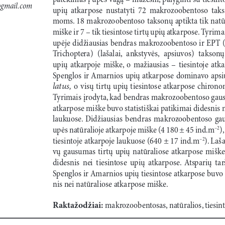
@gmail.com
upių  atkarpose  nustatyti  72  makrozoobentoso  takso
moms. 18 makrozoobentoso taksonų aptikta tik natūra
miške ir 7 – tik tiesintose tirtų upių atkarpose. Tyrimai
upėje didžiausias bendras makrozoobentoso ir EPT (
Trichoptera)  (lašalai,  ankstyvės,  apsiuvos)  taksonų
upių  atkarpoje  miške,  o  mažiausias  –  tiesintoje  atk
Spenglos ir Amarnios upių atkarpose dominavo apsi
latus,
  o  visų  tirtų  upių  tiesintose  atkarpose  chirono
Tyrimais įrodyta, kad bendras makrozoobentoso gausu
atkarpose miške buvo statistiškai patikimai didesnis n
laukuose.  Didžiausias  bendras  makrozoobentoso  gau
upės natūralioje atkarpoje miške (4 180 ± 45 ind.m
)
–2
tiesintoje atkarpoje laukuose (640 ± 17 ind.m
). Laš
–2
vų  gausumas  tirtų  upių  natūraliose  atkarpose  miške  
didesnis  nei  tiesintose  upių  atkarpose.  Atsparių  t
Spenglos ir Amarnios upių tiesintose atkarpose buvo s
nis nei natūraliose atkarpose miške.
Raktažodžiai:
 makrozoobentosas, natūralios, tiesin