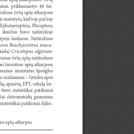
nai,  priklausantys  48  šei
�
liose tirtų upių atkarpose 
s nustatyta, kad toje pačioje 
Ephemeroptera, Plecoptera, 
  skaičius  buvo  natūralioje  
arpoje  laukuose.  Natūraliose  
Brachycentrus macu
-
uvos 
Cricotopus  algarum
midai  
. 
mas tirtų upių natūraliose 
ei tiesintose upių atkarpose 
sumas  nustatytas  Spenglos  
, o mažiausias – Grūdos upės 
alų, apsiuvų, EPT, vabalų ler
�
buvo  statistiškai  patikimai  
aršai  chironomidų  gausumas  
tatistiškai patikimai dides
�
tos upių atkarpos