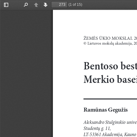
(1 of 15)
Toggle
Find
Previous
Next
Sidebar
ŽEMĖS ŪKIO MOKSLAI. 20
© L
ietuvos mokslų akademija, 2
Bentoso best
Merkio base
Ramūnas 
G
egužis
Aleksandro Stulginskio univer
Studentų g. 11,
LT-53361 Akademija, Kauno 