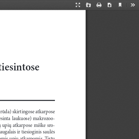
Current
Presentation
Open
Print
Download
Too
View
Mode
iesintose 
Grūda) skirtingose atkarpose 
tiesinta  laukuose)  makrozoo
�
ų  upių  atkarpose  miške  sro
�
ugalais ir tiesioginis saulės 
omis upių atkarpomis. Tirtų 