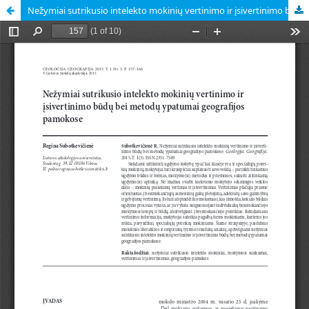
Nežymiai sutrikusio intelekto mokinių vertinimo ir įsivertinimo būdų bei metodų ypatumai geografijos pamokose