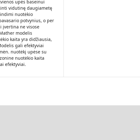
kvienos upės baseinui
rtinti vidutinę daugiametę
pindimi nuotėkio
pavasario potvynius, o per
i įvertina ne visose
eMather modelis
kio kaita yra didžiausia,
delis gali efektyviai
o mėn. nuotėkį upėse su
zonine nuotėkio kaita
 efektyviai.