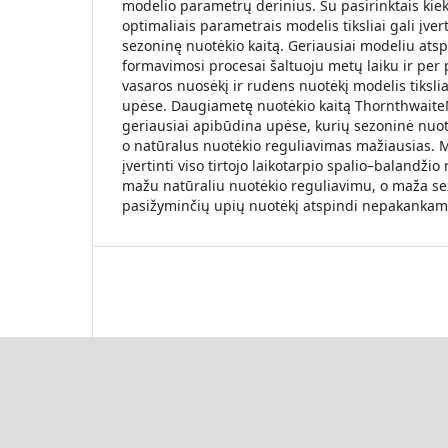
modelio parametrų derinius. Su pasirinktais kie
optimaliais parametrais modelis tiksliai gali įve
sezoninę nuotėkio kaitą. Geriausiai modeliu ats
formavimosi procesai šaltuoju metų laiku ir per 
vasaros nuosėkį ir rudens nuotėkį modelis tikslia
upėse. Daugiametę nuotėkio kaitą Thornthwait
geriausiai apibūdina upėse, kurių sezoninė nuotė
o natūralus nuotėkio reguliavimas mažiausias. Mo
įvertinti viso tirtojo laikotarpio spalio–balandži
mažu natūraliu nuotėkio reguliavimu, o maža se
pasižyminčių upių nuotėkį atspindi nepakankamai