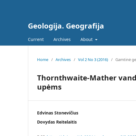
Geologija. Geografija
Current
Archives
About
Home
/
Archives
/
Vol 2 No 3 (2016)
/
Gamtinė ge
Thornthwaite-Mather vand
upėms
Edvinas Stonevičius
Dovydas Reitelaitis