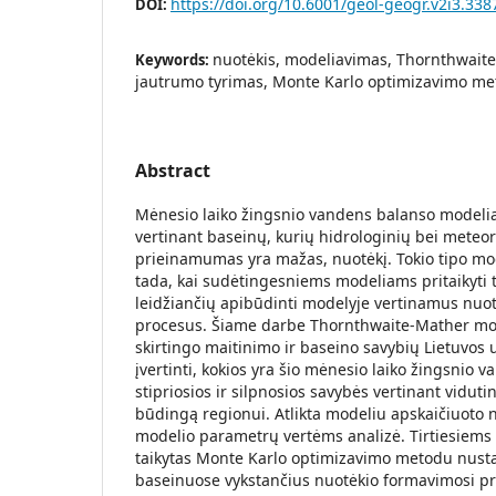
https://doi.org/10.6001/geol-geogr.v2i3.338
DOI:
nuotėkis, modeliavimas, Thornthwait
Keywords:
jautrumo tyrimas, Monte Karlo optimizavimo me
Abstract
Mėnesio laiko žingsnio vandens balanso modelia
vertinant baseinų, kurių hidrologinių bei mete
prieinamumas yra mažas, nuotėkį. Tokio tipo mode
tada, kai sudėtingesniems modeliams pritaikyti
leidžiančių apibūdinti modelyje vertinamus nuo
procesus. Šiame darbe Thornthwaite-Mather mod
skirtingo maitinimo ir baseino savybių Lietuvos u
įvertinti, kokios yra šio mėnesio laiko žingsnio
stipriosios ir silpnosios savybės vertinant viduti
būdingą regionui. Atlikta modeliu apskaičiuoto 
modelio parametrų vertėms analizė. Tirtiesiem
taikytas Monte Karlo optimizavimo metodu nusta
baseinuose vykstančius nuotėkio formavimosi pr