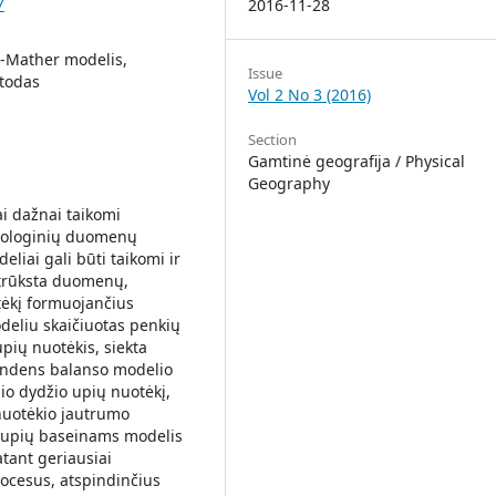
7
2016-11-28
e-Mather modelis,
Issue
todas
Vol 2 No 3 (2016)
Section
Gamtinė geografija / Physical
Geography
i dažnai taikomi
orologinių duomenų
liai gali būti taikomi ir
 trūksta duomenų,
tėkį formuojančius
eliu skaičiuotas penkių
pių nuotėkis, siekta
 vandens balanso modelio
nio dydžio upių nuotėkį,
nuotėkio jautrumo
s upių baseinams modelis
tant geriausiai
ocesus, atspindinčius