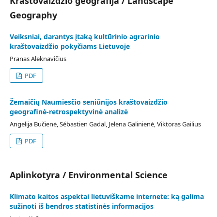
Kraštovaizdžio geografija / Landscape
Geography
Veiksniai, darantys įtaką kultūrinio agrarinio
kraštovaizdžio pokyčiams Lietuvoje
Pranas Aleknavičius
PDF
Žemaičių Naumiesčio seniūnijos kraštovaizdžio
geografinė-retrospektyvinė analizė
Angelija Bučienė, Sébastien Gadal, Jelena Galinienė, Viktoras Gailius
PDF
Aplinkotyra / Environmental Science
Klimato kaitos aspektai lietuviškame internete: ką galima
sužinoti iš bendros statistinės informacijos