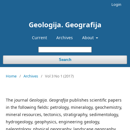
Login
Geologija. Geografija
Current
Archives
About
Search
Home
/
Archives
/
Vol 3 No 1 (2017)
The journal
Geologija. Geografija
publishes scientific papers
in the following fields: petrology, mineralogy, geochemistry,
mineral resources, tectonics, stratigraphy, sedimentology,
hydrogeology, geophysics, engineering geology,
paleontology, physical geography, landscape geography,