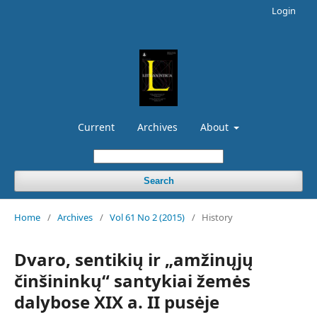
Login
Current
Archives
About
Search
Home
/
Archives
/
Vol 61 No 2 (2015)
/
History
Dvaro, sentikių ir „amžinųjų
činšininkų“ santykiai žemės
dalybose XIX a. II pusėje