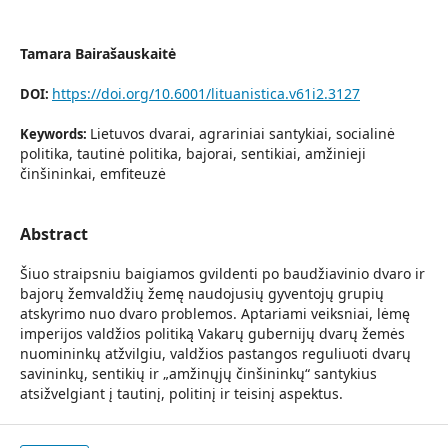
Tamara Bairašauskaitė
https://doi.org/10.6001/lituanistica.v61i2.3127
DOI:
Lietuvos dvarai, agrariniai santykiai, socialinė
Keywords:
politika, tautinė politika, bajorai, sentikiai, amžinieji
činšininkai, emfiteuzė
Abstract
Šiuo straipsniu baigiamos gvildenti po baudžiavinio dvaro ir
bajorų žemvaldžių žemę naudojusių gyventojų grupių
atskyrimo nuo dvaro problemos. Aptariami veiksniai, lėmę
imperijos valdžios politiką Vakarų gubernijų dvarų žemės
nuomininkų atžvilgiu, valdžios pastangos reguliuoti dvarų
savininkų, sentikių ir „amžinųjų činšininkų“ santykius
atsižvelgiant į tautinį, politinį ir teisinį aspektus.