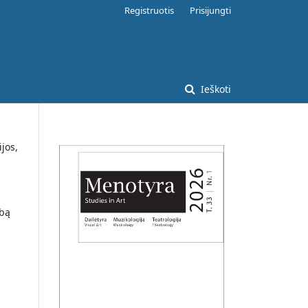
Registruotis
Prisijungti
Ieškoti
ijos,
rbą