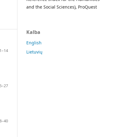
and the Social Sciences), ProQuest
Kalba
English
1–14
Lietuvių
5–27
8–40