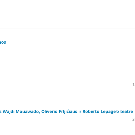
mos
1
 Wajdi Mouawado, Oliverio Frljićiaus ir Roberto Lepage’o teatre
2