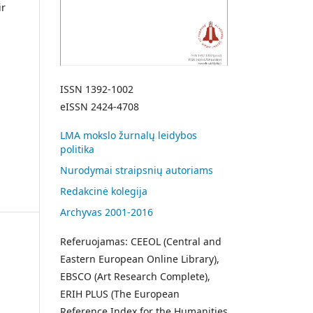
ir
ISSN 1392-1002
eISSN 2424-4708
LMA mokslo žurnalų leidybos
politika
Nurodymai straipsnių autoriams
Redakcinė kolegija
Archyvas 2001-2016
Referuojamas: CEEOL (Central and
Eastern European Online Library),
EBSCO (Art Research Complete),
ERIH PLUS (The European
Reference Index for the Humanities