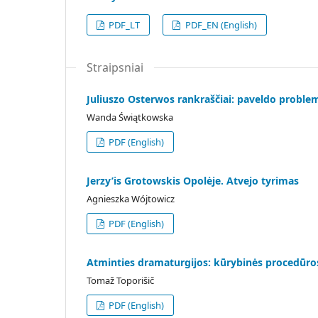
PDF_LT
PDF_EN (English)
Straipsniai
Juliuszo Osterwos rankraščiai: paveldo proble
Wanda Świątkowska
PDF (English)
Jerzy’is Grotowskis Opolėje. Atvejo tyrimas
Agnieszka Wójtowicz
PDF (English)
Atminties dramaturgijos: kūrybinės procedūros
Tomaž Toporišič
PDF (English)