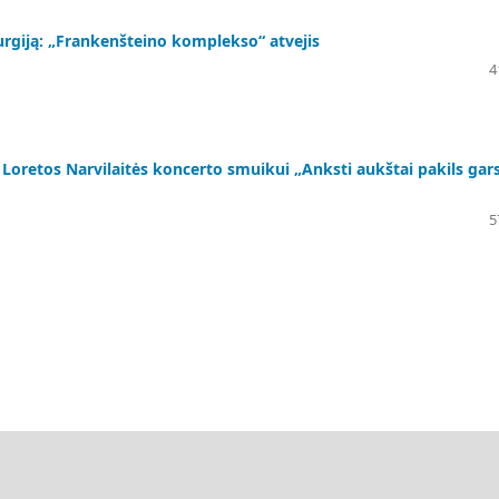
urgiją: „Frankenšteino komplekso“ atvejis
4
Loretos Narvilaitės koncerto smuikui „Anksti aukštai pakils gars
5