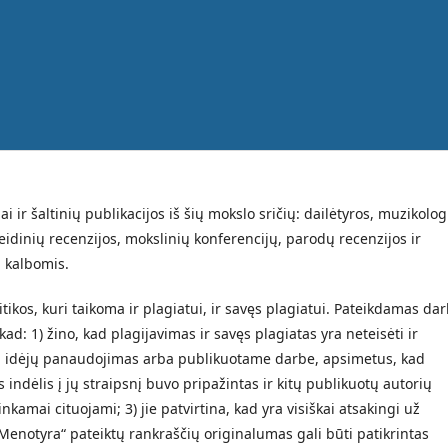
i ir šaltinių publikacijos iš šių mokslo sričių: dailėtyros, muzikolog
eidinių recenzijos, mokslinių konferencijų, parodų recenzijos ir
ų kalbomis.
itikos, kuri taikoma ir plagiatui, ir savęs plagiatui. Pateikdamas da
kad: 1) žino, kad plagijavimas ir savęs plagiatas yra neteisėti ir
tų idėjų panaudojimas arba publikuotame darbe, apsimetus, kad
as indėlis į jų straipsnį buvo pripažintas ir kitų publikuotų autorių
inkamai cituojami; 3) jie patvirtina, kad yra visiškai atsakingi už
Menotyra“ pateiktų rankraščių originalumas gali būti patikrintas