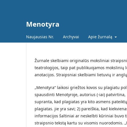
Menotyra
Naujausias Nr.
Archyvai
Apie žurnalą
Žurnale skelbiami originalūs moksliniai straipsnia
teatrologijos, taip pat publikuojamos mokslinių l
anotacijos. Straipsniai skelbiami lietuvių ir angl
„Menotyra“ laikosi griežtos kovos su plagiatu pol
spausdinti Menotyroje, autorius (-iai) patvirtina, 
supranta, kad plagiatas yra kito asmens pateik
plagiatas. jie yra savi; 2) pareiškia, kad kiekvien
informacijos šaltiniai ar neskelbti kūriniai buvo t
straipsnio tekstą kartu su visomis nuorodomis. „