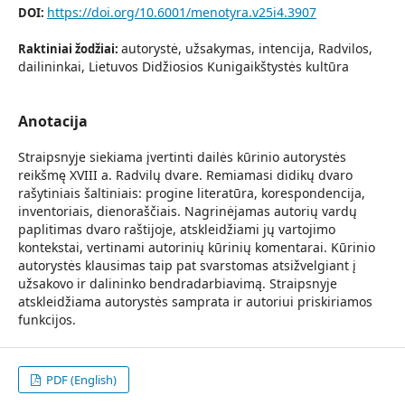
https://doi.org/10.6001/menotyra.v25i4.3907
DOI:
autorystė, užsakymas, intencija, Radvilos,
Raktiniai žodžiai:
dailininkai, Lietuvos Didžiosios Kunigaikštystės kultūra
Anotacija
Straipsnyje siekiama įvertinti dailės kūrinio autorystės
reikšmę XVIII a. Radvilų dvare. Remiamasi didikų dvaro
rašytiniais šaltiniais: progine literatūra, korespondencija,
inventoriais, dienoraščiais. Nagrinėjamas autorių vardų
paplitimas dvaro raštijoje, atskleidžiami jų vartojimo
kontekstai, vertinami autorinių kūrinių komentarai. Kūrinio
autorystės klausimas taip pat svarstomas atsižvelgiant į
užsakovo ir dalininko bendradarbiavimą. Straipsnyje
atskleidžiama autorystės samprata ir autoriui priskiriamos
funkcijos.
PDF (English)