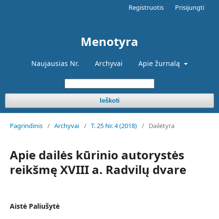
Registruotis
Prisijungti
Menotyra
Naujausias Nr.
Archyvai
Apie žurnalą
Ieškoti
Pagrindinis
/
Archyvai
/
T. 25 Nr. 4 (2018)
/
Dailėtyra
Apie dailės kūrinio autorystės
reikšmę XVIII a. Radvilų dvare
Aistė Paliušytė