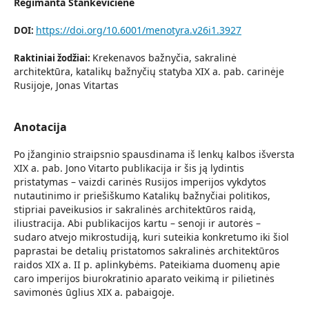
Regimanta Stankevičienė
https://doi.org/10.6001/menotyra.v26i1.3927
DOI:
Krekenavos bažnyčia, sakralinė
Raktiniai žodžiai:
architektūra, katalikų bažnyčių statyba XIX a. pab. carinėje
Rusijoje, Jonas Vitartas
Anotacija
Po įžanginio straipsnio spausdinama iš lenkų kalbos išversta
XIX a. pab. Jono Vitarto publikacija ir šis ją lydintis
pristatymas – vaizdi carinės Rusijos imperijos vykdytos
nutautinimo ir priešiškumo Katalikų bažnyčiai politikos,
stipriai paveikusios ir sakralinės architektūros raidą,
iliustracija. Abi publikacijos kartu – senoji ir autorės –
sudaro atvejo mikrostudiją, kuri suteikia konkretumo iki šiol
paprastai be detalių pristatomos sakralinės architektūros
raidos XIX a. II p. aplinkybėms. Pateikiama duomenų apie
caro imperijos biurokratinio aparato veikimą ir pilietinės
savimonės ūglius XIX a. pabaigoje.