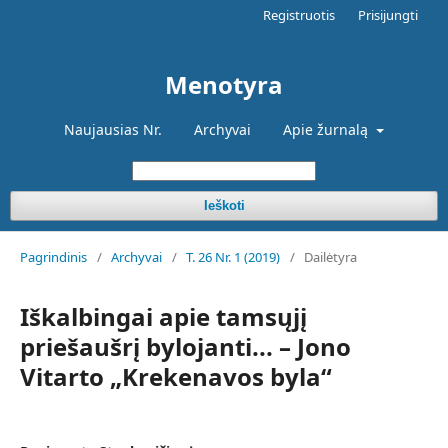
Registruotis
Prisijungti
Menotyra
Naujausias Nr.
Archyvai
Apie žurnalą
Ieškoti
Pagrindinis
/
Archyvai
/
T. 26 Nr. 1 (2019)
/
Dailėtyra
Iškalbingai apie tamsųjį
priešaušrį bylojanti... – Jono
Vitarto „Krekenavos byla“