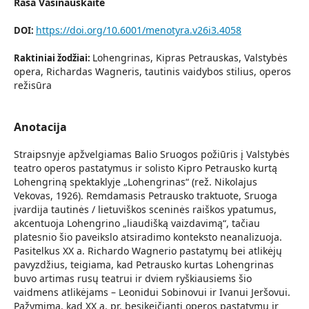
Rasa Vasinauskaitė
https://doi.org/10.6001/menotyra.v26i3.4058
DOI:
Lohengrinas, Kipras Petrauskas, Valstybės
Raktiniai žodžiai:
opera, Richardas Wagneris, tautinis vaidybos stilius, operos
režisūra
Anotacija
Straipsnyje apžvelgiamas Balio Sruogos požiūris į Valstybės
teatro operos pastatymus ir solisto Kipro Petrausko kurtą
Lohengriną spektaklyje „Lohengrinas“ (rež. Nikolajus
Vekovas, 1926). Remdamasis Petrausko traktuote, Sruoga
įvardija tautinės / lietuviškos sceninės raiškos ypatumus,
akcentuoja Lohengrino „liaudišką vaizdavimą“, tačiau
platesnio šio paveikslo atsiradimo konteksto neanalizuoja.
Pasitelkus XX a. Richardo Wagnerio pastatymų bei atlikėjų
pavyzdžius, teigiama, kad Petrausko kurtas Lohengrinas
buvo artimas rusų teatrui ir dviem ryškiausiems šio
vaidmens atlikėjams – Leonidui Sobinovui ir Ivanui Jeršovui.
Pažymima, kad XX a. pr. besikeičianti operos pastatymų ir