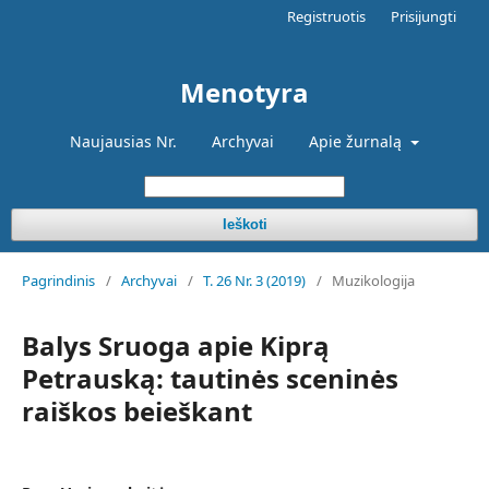
Registruotis
Prisijungti
Menotyra
Naujausias Nr.
Archyvai
Apie žurnalą
Ieškoti
Pagrindinis
/
Archyvai
/
T. 26 Nr. 3 (2019)
/
Muzikologija
Balys Sruoga apie Kiprą
Petrauską: tautinės sceninės
raiškos beieškant