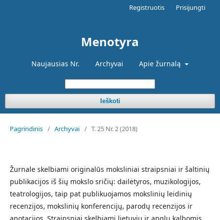
Registruotis
Prisijungti
Menotyra
Naujausias Nr.
Archyvai
Apie žurnalą
Ieškoti
Pagrindinis
/
Archyvai
/
T. 25 Nr. 2 (2018)
Žurnale skelbiami originalūs moksliniai straipsniai ir šaltinių
publikacijos iš šių mokslo sričių: dailėtyros, muzikologijos,
teatrologijos, taip pat publikuojamos mokslinių leidinių
recenzijos, mokslinių konferencijų, parodų recenzijos ir
anotacijos. Straipsniai skelbiami lietuvių ir anglų kalbomis.