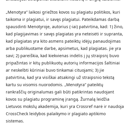
„Menotyra“ laikosi griežtos kovos su plagiatu politikos, kuri
taikoma ir plagiatui, ir savęs plagiatui. Pateikdamas darbą
spausdinti Menotyroje, autorius (-iai) patvirtina, kad: 1) žino,
kad plagijavimas ir savęs plagiatas yra neteisėti ir supranta,
kad plagiatas yra kito asmens pateiktų idėjų panaudojimas
arba publikuotame darbe, apsimetus, kad plagiatas. jie yra
savi; 2) pareiškia, kad kiekvienas indėlis į jų straipsnį buvo
pripažintas ir kitų publikuotų autorių informacijos šaltiniai
ar neskelbti kūriniai buvo tinkamai cituojami; 3) jie
patvirtina, kad yra visiškai atsakingi už straipsnio tekstą
kartu su visomis nuorodomis. „Menotyra“ pateiktų
rankraščių originalumas gali būti patikrintas naudojant
kovos su plagiatu programinę įrangą. Žurnalą leidžia
Lietuvos mokslų akademija, kuri yra Crossref narė ir naudoja
CrossCheck leidybos palaikymo ir plagiato aptikimo
sistemas.