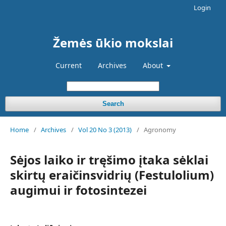
Login
Žemės ūkio mokslai
Current
Archives
About
Search
Home
/
Archives
/
Vol 20 No 3 (2013)
/
Agronomy
Sėjos laiko ir tręšimo įtaka sėklai
skirtų eraičinsvidrių (Festulolium)
augimui ir fotosintezei