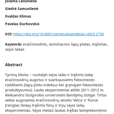
Jolanta Leliūnienė
Giedrė Samuolienė
Evaldas Klimas
Pavelas Duchovskis
https://doi.org/10.6001/zemesukiomokslai.v20i3.2736
DOI:
eraičinsvidrės, asimiliacinis lapų plotas, tręšimas,
Keywords:
sėjos laikas
Abstract
Tyrimų tikslas – nustatyti sėjos laiko ir tręšimo įtaką
eraičinsvidrių augimui ir svarbiausiems fotosintezės
rodikliams (lapų ploto indeksui bei grynajam fotosintezės
produktyvumui). Lauko eksperimentai atlikti 2011–2012 m.
Aleksand­ro Stulginskio universiteto Bandymų stotyje. Tirtos
sėklai auginamos eraičinsvidrių veislės ‘Vėtra’ ir ‘Punia’.
Įrengtas dviejų tręšimo fonų ir trijų sėjos laikų
eksperimentas. Sėjos metais laukas tręštas kompleksinėmis