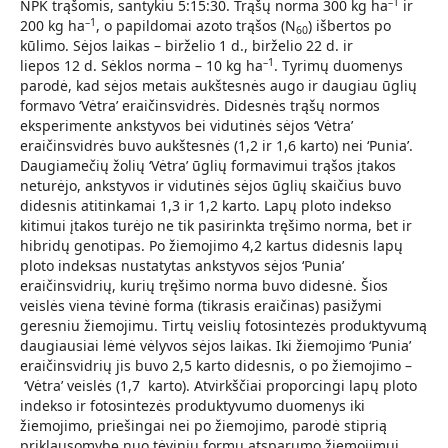
–1
NPK trąšomis, santykiu 5:15:30. Trąšų norma 300 kg ha
ir
–1
200 kg ha
, o papildomai azoto trąšos (N
) išbertos po
60
kūlimo. Sėjos laikas – birželio 1 d., birželio 22 d. ir
–1
liepos 12 d. Sėklos norma – 10 kg ha
. Tyrimų duomenys
parodė, kad sėjos metais aukštesnės augo ir daugiau ūglių
formavo ‘Vėtra’ eraičinsvidrės. Didesnės trąšų normos
eksperimente ankstyvos bei vidutinės sėjos ‘Vėtra’
eraičinsvidrės buvo aukštesnės (1,2 ir 1,6 karto) nei ‘Punia’.
Daugiamečių žolių ‘Vėtra’ ūglių formavimui trąšos įtakos
neturėjo, ankstyvos ir vidutinės sėjos ūglių skaičius buvo
didesnis atitinkamai 1,3 ir 1,2 karto. Lapų ploto indekso
kitimui įtakos turėjo ne tik pasirinkta tręšimo norma, bet ir
hibridų genotipas. Po žiemojimo 4,2 kartus didesnis lapų
ploto indeksas nustatytas ankstyvos sėjos ‘Punia’
eraičinsvidrių, kurių tręšimo norma buvo didesnė. Šios
veislės viena tėvinė forma (tikrasis eraičinas) pasižymi
geresniu žiemojimu. Tirtų veislių fotosintezės produktyvumą
daugiausiai lėmė vėlyvos sėjos laikas. Iki žiemojimo ‘Punia’
eraičinsvidrių jis buvo 2,5 karto didesnis, o po žiemojimo –
‘Vėtra’ veislės (1,7 karto). Atvirkščiai proporcingi lapų ploto
indekso ir fotosintezės produktyvumo duomenys iki
žiemojimo, priešingai nei po žiemojimo, parodė stiprią
priklausomybę nuo tėvinių formų atsparumo žiemojimui.