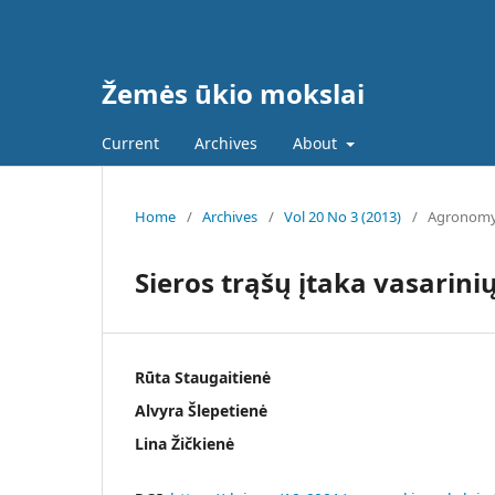
Žemės ūkio mokslai
Current
Archives
About
Home
/
Archives
/
Vol 20 No 3 (2013)
/
Agronom
Sieros trąšų įtaka vasarinių
Rūta Staugaitienė
Alvyra Šlepetienė
Lina Žičkienė