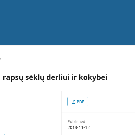
y
 rapsų sėklų derliui ir kokybei
PDF
Published
2013-11-12