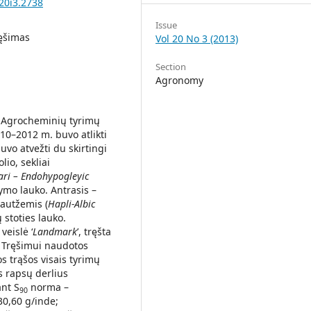
20i3.2738
Issue
ręšimas
Vol 20 No 3 (2013)
Section
Agronomy
e, Agrocheminių tyrimų
10–2012 m. buvo atlikti
vo atvežti du skirtingi
io, sekliai
ari – Endohypogleyic
dymo lauko. Antrasis –
autžemis (
Hapli-Albic
 stoties lauko.
eislė ‘
Landmark
’, tręšta
. Tręšimui naudotos
s trąšos visais tyrimų
s rapsų derlius
nt S
norma –
90
30,60 g/inde;