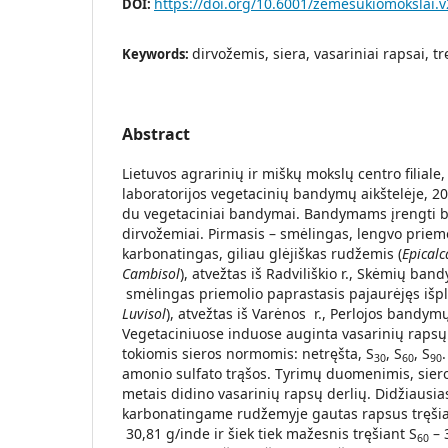
https://doi.org/10.6001/zemesukiomokslai.v
DOI:
dirvožemis, siera, vasariniai rapsai, t
Keywords:
Abstract
Lietuvos agrarinių ir miškų mokslų centro filial
laboratorijos vegetacinių bandymų aikštelėje, 20
du vegetaciniai bandymai. Bandymams įrengti bu
dirvožemiai. Pirmasis – smėlingas, lengvo priemol
karbonatingas, giliau glėjiškas rudžemis (
Epicalc
Cambisol
), atvežtas iš Radviliškio r., Skėmių ban
smėlingas priemolio paprastasis pajaurėjęs išpl
Luvisol
), atvežtas iš Varėnos r., Perlojos bandymų
Vegetaciniuose induose auginta vasarinių rapsų v
tokiomis sieros normomis: netręšta, S
, S
, S
30
60
90
amonio sulfato trąšos. Tyrimų duomenimis, siero
metais didino vasarinių rapsų derlių. Didžiausia
karbonatingame rudžemyje gautas rapsus tręšia
30,81 g/inde ir šiek tiek mažesnis tręšiant S
– 
60