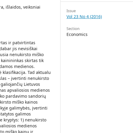
, išlaidos, veiksniai
Issue
Vol 23 No 4 (2016)
Section
Economics
as ir patvirtintas
dabar jis nevisiškai
iausia nenukirsto miško
ainininkas skirtas tik
uodamos medienos.
klasifikacija. Tad aktualu
las – įvertinti nenukirsto
 galiojančių Lietuvos
imas apvaliosios medienos
iško pardavimo sandorių
kirsto miško kainos
yje galimybės, įvertinti
statytos galimos
 kryptys: 1) nenukirsto
aliosios medienos
to miško kainų ir