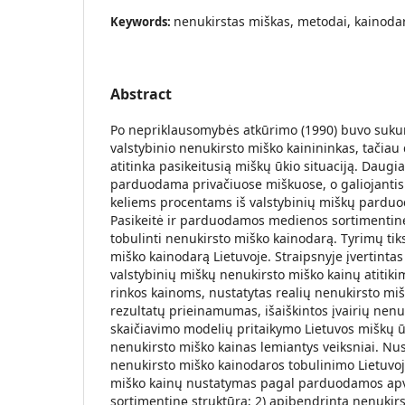
nenukirstas miškas, metodai, kainodara
Keywords:
Abstract
Po nepriklausomybės atkūrimo (1990) buvo sukurt
valstybinio nenukirsto miško kainininkas, tačiau 
atitinka pasikeitusią miškų ūkio situaciją. Daug
parduodama privačiuose miškuose, o galiojantis k
keliems procentams iš valstybinių miškų pard
Pasikeitė ir parduodamos medienos sortimentinė 
tobulinti nenukirsto miško kainodarą. Tyrimų tiks
miško kainodarą Lietuvoje. Straipsnyje įvertintas
valstybinių miškų nenukirsto miško kainų atitik
rinkos kainoms, nustatytas realių nenukirsto m
rezultatų prieinamumas, išaiškintos įvairių nenu
skaičiavimo modelių pritaikymo Lietuvos miškų ūk
nenukirsto miško kainas lemiantys veiksniai. Nu
nenukirsto miško kainodaros tobulinimo Lietuvoje
miško kainų nustatymas pagal parduodamos apv
sortimentinę struktūrą; 2) apibendrinta nenukirs