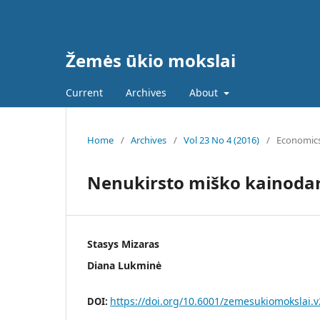
Žemės ūkio mokslai
Current
Archives
About
Home
/
Archives
/
Vol 23 No 4 (2016)
/
Economic
Nenukirsto miško kainodar
Stasys Mizaras
Diana Lukminė
https://doi.org/10.6001/zemesukiomokslai.v
DOI: