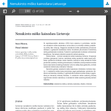
Nenukirsto miško kainodara Lietuvoje