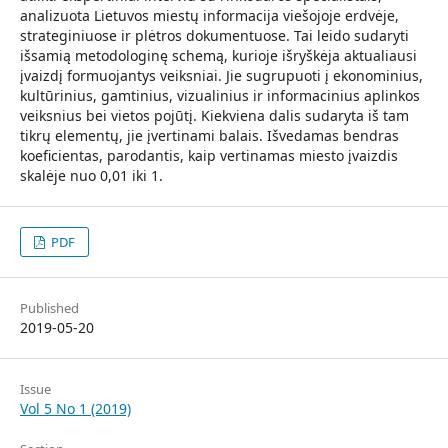
analizuota Lietuvos miestų informacija viešojoje erdvėje,
strateginiuose ir plėtros dokumentuose. Tai leido sudaryti
išsamią metodologinę schemą, kurioje išryškėja aktualiausi
įvaizdį formuojantys veiksniai. Jie sugrupuoti į ekonominius,
kultūrinius, gamtinius, vizualinius ir informacinius aplinkos
veiksnius bei vietos pojūtį. Kiekviena dalis sudaryta iš tam
tikrų elementų, jie įvertinami balais. Išvedamas bendras
koeficientas, parodantis, kaip vertinamas miesto įvaizdis
skalėje nuo 0,01 iki 1.
PDF
Published
2019-05-20
Issue
Vol 5 No 1 (2019)