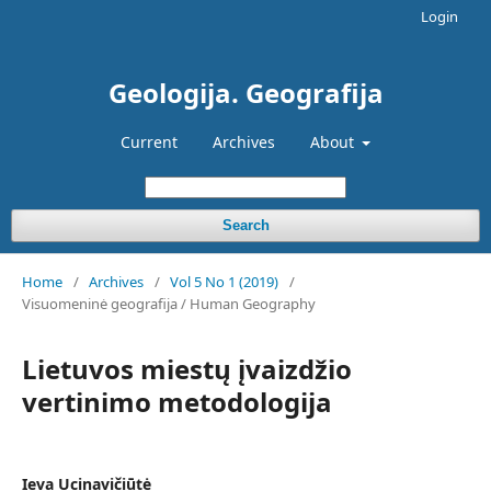
Login
Geologija. Geografija
Current
Archives
About
Search
Home
/
Archives
/
Vol 5 No 1 (2019)
/
Visuomeninė geografija / Human Geography
Lietuvos miestų įvaizdžio
vertinimo metodologija
Ieva Ucinavičiūtė