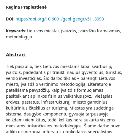
Regina Prapiestienė
https://doi.org/10.6001/geol-geogr.v5i1.3993
DOI:
Lietuvos miestai, įvaizdis, įvaizdžio formavimas,
Keywords:
metodologija
Abstract
Tiek pasaulio, tiek Lietuvos miestams labai svarbus jų
įvaizdis, padedantis pritraukti naujus gyventojus, turistus,
verslo investicijas. Šio darbo tikslas – parengti Lietuvos
miestų įvaizdžio vertinimo metodologiją. Literatūroje
pateikiama pavyzdžių, kaip įvaizdis formuojamas
pasitelkiant aplinkos fizinius veiksnius (pvz., viešąsias
erdves, pastatus, infrastruktūrą), miesto gamtinius,
kultūrinius išteklius ar turizmą. Miestas yra sudėtinga
sistema, daugybė komponentų gyvuoja tarpusavyje
veikdami vieni kitus, todėl kol kas nėra sukurta visiems
miestams tinkančiosios metodologijos. Šiame darbe buvo
atlikti ekspertiniai interviu su rinkodaros specialistais,