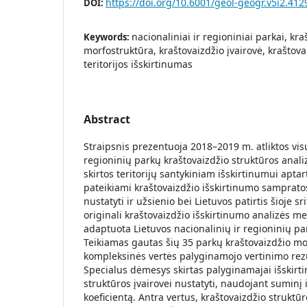
https://doi.org/10.6001/geol-geogr.v5i2.412
DOI:
nacionaliniai ir regioniniai parkai, kra
Keywords:
morfostruktūra, kraštovaizdžio įvairovė, kraštov
teritorijos išskirtinumas
Abstract
Straipsnis prezentuoja 2018–2019 m. atliktos visų 
regioninių parkų kraštovaizdžio struktūros analiz
skirtos teritorijų santykiniam išskirtinumui aptar
pateikiami kraštovaizdžio išskirtinumo samprato
nustatyti ir užsienio bei Lietuvos patirtis šioje s
originali kraštovaizdžio išskirtinumo analizės me
adaptuota Lietuvos nacionalinių ir regioninių par
Teikiamas gautas šių 35 parkų kraštovaizdžio mor
kompleksinės vertės palyginamojo vertinimo rez
Specialus dėmesys skirtas palyginamajai išskirti
struktūros įvairovei nustatyti, naudojant suminį i
koeficientą. Antra vertus, kraštovaizdžio struktūr