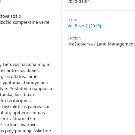
9
2020-01-04
štovaizdžio
Issue
aizdžio kompleksinė vertė,
Vol 5 No 2 (2019)
Section
Kraštotvarka / Land Management
Lietuvos na­cio­nalinių ir
ės antrosios dalies,
ti, rezultatus. Jame
s ypatumai, bandymai jį
rityje. Pristatoma naujausia
todika, kuri buvo
kų teritorijoms.
fostruktūros įvairovės ir
ultatų apibendrinimas.
nei kraštovaizdžio
šskirtinės įvairovės
os palyginamoji išskirtinė