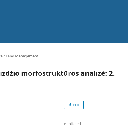
ka / Land Management
izdžio morfostruktūros analizė: 2.
PDF
Published