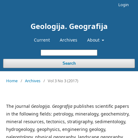
Login
Geologija. Geografija
Current
Archives
About
Search
Home
/
Archives
/
Vol 3 No 3 (2017)
The journal
Geologija. Geografija
publishes scientific papers
in the following fields: petrology, mineralogy, geochemistry,
mineral resources, tectonics, stratigraphy, sedimentology,
hydrogeology, geophysics, engineering geology,
paleontology, physical geography, landscape geography,