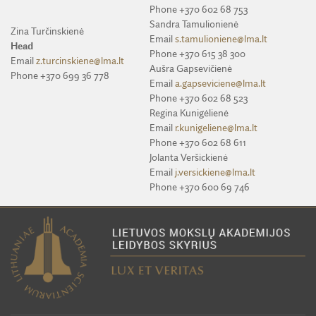
Phone +370 602 68 753
Sandra Tamulionienė
MENOTYRA
Zina Turčinskienė
Email
s.tamulioniene@lma.lt
Head
Phone +370 615 38 300
ŽEMĖS ŪKIO MOKSLAI
Email
z.turcinskiene@lma.lt
Aušra Gapsevičienė
Phone +370 699 36 778
Email
a.gapseviciene@lma.lt
Phone +370 602 68 523
Regina Kunigėlienė
Email
r.kunigeliene@lma.lt
Phone +370 602 68 611
Jolanta Veršickienė
Email
j.versickiene@lma.lt
Phone +370 600 69 746