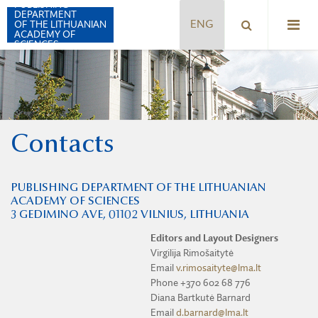
PUBLISHING
DEPARTMENT
OF THE LITHUANIAN
ACADEMY OF
SCIENCES
ACTA MEDICA LITUANICA
Contacts
BIOLOGIJA
CHEMIJA
PUBLISHING DEPARTMENT OF THE LITHUANIAN
ACADEMY OF SCIENCES
ENERGETIKA
3 GEDIMINO AVE, 01102 VILNIUS, LITHUANIA
GEOLOGIJA. GEOGRAFIJA
Editors and Layout Designers
Virgilija Rimošaitytė
FILOSOFIJA. SOCIOLOGIJA
Email
v.rimosaityte@lma.lt
Phone +370 602 68 776
LITHUANIAN JOURNAL OF PHYSICS
Diana Bartkutė Barnard
Email
d.barnard@lma.lt
LITUANISTICA