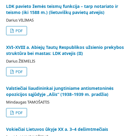
LDK pavieto žemės teismų funkcija – tarp notariato ir
teismo (iki 1588 m.) (lietuviškų pavietų atvejis)
Darius VILIMAS
PDF
XVI–XVIII a. Abiejų Tautų Respublikos užsienio prekybos
struktūra bei mastas: LDK atvejis (II)
Darius ŽIEMELIS
PDF
Valstiečiai liaudininkai jungtiniame antismetoninės
opozicijos sąjūdyje „Ašis“ (1938–1939 m. pradžia)
Mindaugas TAMOŠAITIS
PDF
Vokiečiai Lietuvos ūkyje XX a. 3–4 dešimtmečiais