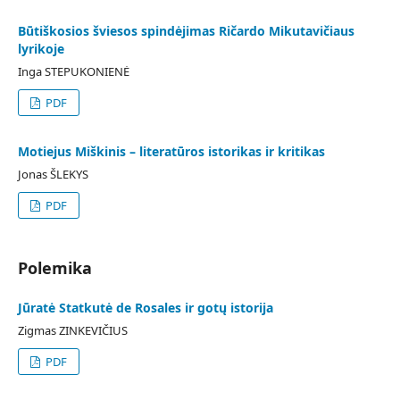
Būtiškosios šviesos spindėjimas Ričardo Mikutavičiaus
lyrikoje
Inga STEPUKONIENĖ
PDF
Motiejus Miškinis – literatūros istorikas ir kritikas
Jonas ŠLEKYS
PDF
Polemika
Jūratė Statkutė de Rosales ir gotų istorija
Zigmas ZINKEVIČIUS
PDF