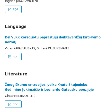
Ingrida JAKUBAVIČIENĖ
PDF
Language
Dėl VLKK koreguotų paprastųjų daiktavardžių kirčiavimo
normų
Vidas KAVALIAUSKAS, Gintarė PALIUKĖNAITĖ
PDF
Literature
Žmogiškumo entropijos įveika Knuto Skujenieko,
Gedimino Jokimaičio ir Leonardo Gutausko poezijoje
Gintarė BERNOTIENĖ
PDF